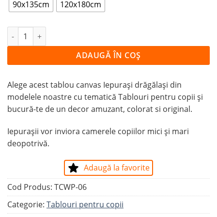
90x135cm
120x180cm
Cantitate Tablou Iepurași drăgălași
ADAUGĂ ÎN COȘ
Alege acest tablou canvas Iepurași drăgălași din
modelele noastre cu tematică Tablouri pentru copii și
bucură-te de un decor amuzant, colorat si original.
Iepurașii vor inviora camerele copiilor mici și mari
deopotrivă.
Adaugă la favorite
Cod Produs:
TCWP-06
Categorie:
Tablouri pentru copii