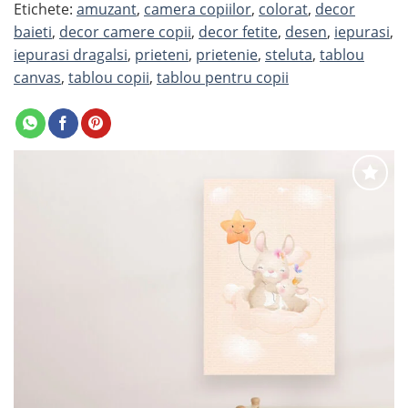
Etichete:
amuzant
,
camera copiilor
,
colorat
,
decor
baieti
,
decor camere copii
,
decor fetite
,
desen
,
iepurasi
,
iepurasi dragalsi
,
prieteni
,
prietenie
,
steluta
,
tablou
canvas
,
tablou copii
,
tablou pentru copii
Adaugă
la
favorite