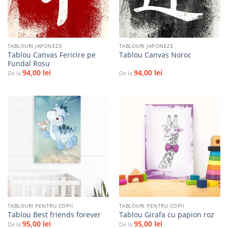
TABLOURI JAPONEZE
TABLOURI JAPONEZE
Tablou Canvas Fericire pe
Tablou Canvas Noroc
Fundal Rosu
94,00
lei
94,00
lei
De la
De la
Adaugă
Adaugă
la
la
favorite
favorite
TABLOURI PENTRU COPII
TABLOURI PENTRU COPII
Tablou Best friends forever
Tablou Girafa cu papion roz
95,00
lei
95,00
lei
De la
De la