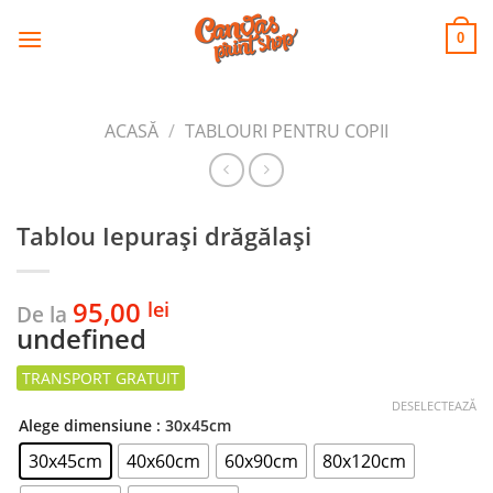
CANVAS
Skip
to
PRINT SHOP
0
content
ACASĂ
/
TABLOURI PENTRU COPII
Tablou Iepurași drăgălași
95,00
lei
De la
undefined
DESELECTEAZĂ
Alege dimensiune
: 30x45cm
30x45cm
40x60cm
60x90cm
80x120cm