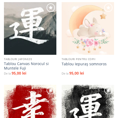
Adaugă
Adaugă
la
la
favorite
favorite
TABLOURI JAPONEZE
TABLOURI PENTRU COPII
Tablou Canvas Norocul si
Tablou Iepuraș somnoros
Muntele Fuji
95,00
lei
95,00
lei
De la
De la
Adaugă
Adaugă
la
la
favorite
favorite