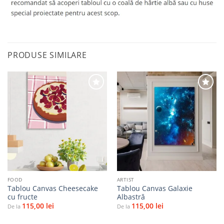
PRODUSE SIMILARE
Adaugă
Adaugă
la
la
favorite
favorite
FOOD
ARTIST
Tablou Canvas Cheesecake
Tablou Canvas Galaxie
cu fructe
Albastră
115,00
lei
115,00
lei
De la
De la