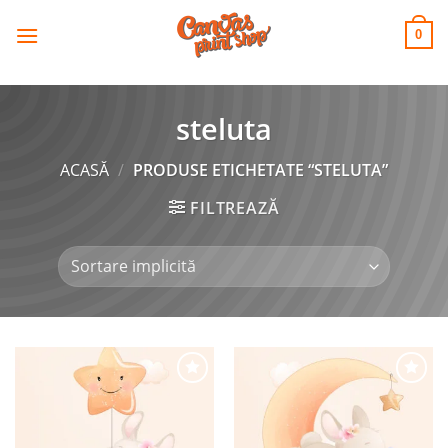
CANVAS
Skip
to
PRINT SHOP
0
content
steluta
ACASĂ
/
PRODUSE ETICHETATE “STELUTA”
FILTREAZĂ
Adaugă
Adaugă
la
la