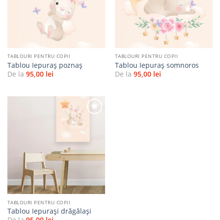
favorite
favorite
TABLOURI PENTRU COPII
TABLOURI PENTRU COPII
Tablou Iepuraș poznaș
Tablou Iepuraș somnoros
De la
95,00
lei
De la
95,00
lei
Adaugă
la
favorite
TABLOURI PENTRU COPII
Tablou Iepurași drăgălași
De la
95,00
lei