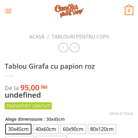
CANVAS
Skip
to
PRINT SHOP
0
content
ACASĂ
/
TABLOURI PENTRU COPII
Tablou Girafa cu papion roz
95,00
lei
De la
undefined
DESELECTEAZĂ
Alege dimensiune
: 30x45cm
30x45cm
40x60cm
60x90cm
80x120cm