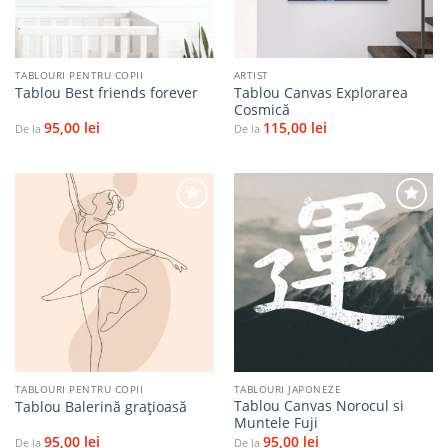
TABLOURI PENTRU COPII
ARTIST
Tablou Canvas Explorarea
Tablou Best friends forever
Cosmică
95,00
lei
115,00
lei
De la
De la
Adaugă
Adaugă
la
la
favorite
favorite
TABLOURI PENTRU COPII
TABLOURI JAPONEZE
Tablou Canvas Norocul si
Tablou Balerină grațioasă
Muntele Fuji
95,00
lei
95,00
lei
De la
De la