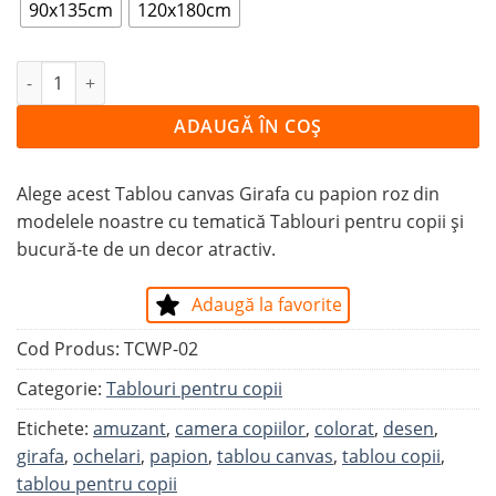
90x135cm
120x180cm
Cantitate Tablou Girafa cu papion roz
ADAUGĂ ÎN COȘ
Alege acest Tablou canvas Girafa cu papion roz din
modelele noastre cu tematică Tablouri pentru copii și
bucură-te de un decor atractiv.
Adaugă la favorite
Cod Produs:
TCWP-02
Categorie:
Tablouri pentru copii
Etichete:
amuzant
,
camera copiilor
,
colorat
,
desen
,
girafa
,
ochelari
,
papion
,
tablou canvas
,
tablou copii
,
tablou pentru copii