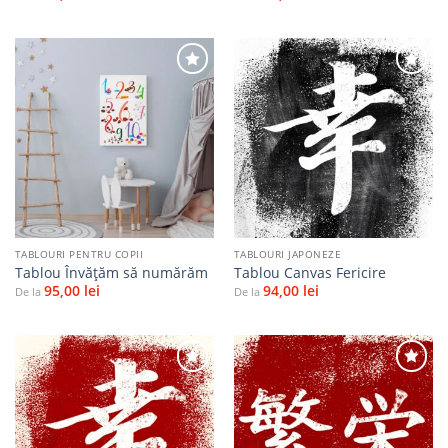
Adaugă
Adaugă
la
la
favorite
favorite
TABLOURI PENTRU COPII
TABLOURI JAPONEZE
Tablou Învățăm să numărăm
Tablou Canvas Fericire
95,00
lei
94,00
lei
De la
De la
Adaugă
Adaugă
la
la