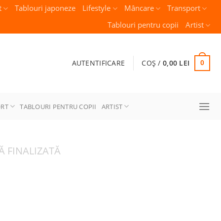
t
Tablouri japoneze
Lifestyle
Mâncare
Transport
Tablouri pentru copii
Artist
AUTENTIFICARE
COȘ /
0,00
LEI
0
ORT
TABLOURI PENTRU COPII
ARTIST
 FINALIZATĂ