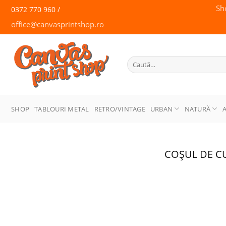
Skip
Sh
0372 770 960 /
to
office@canvasprintshop.ro
content
CANVAS
PRINT SHOP
Caută
după:
SHOP
TABLOURI METAL
RETRO/VINTAGE
URBAN
NATURĂ
COȘUL DE C