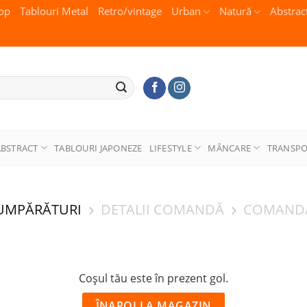
op
Tablouri Metal
Retro/vintage
Urban
Natură
Abstrac
ABSTRACT
TABLOURI JAPONEZE
LIFESTYLE
MÂNCARE
TRANSP
UMPĂRĂTURI
DETALII COMANDĂ
COMANDĂ
Coșul tău este în prezent gol.
ÎNAPOI LA MAGAZIN