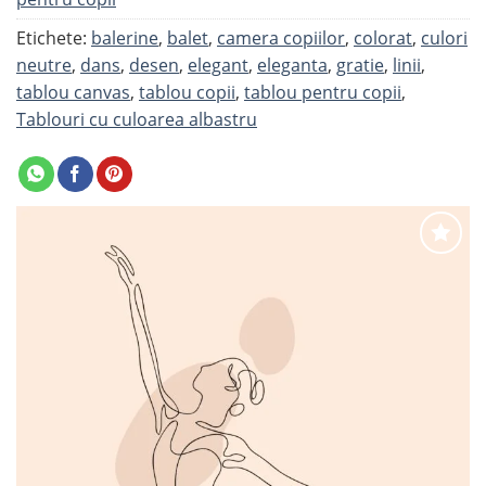
Etichete:
balerine
,
balet
,
camera copiilor
,
colorat
,
culori
neutre
,
dans
,
desen
,
elegant
,
eleganta
,
gratie
,
linii
,
tablou canvas
,
tablou copii
,
tablou pentru copii
,
Tablouri cu culoarea albastru
Adaugă
la
favorite