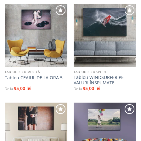
Adaugă
Adaugă
la
la
favorite
favorite
TABLOURI CU MUZICĂ
TABLOURI CU SPORT
Tablou WINDSURFER PE
Tablou CEAIUL DE LA ORA 5
VALURI ÎNSPUMATE
95,00
lei
95,00
lei
De la
De la
Adaugă
Adaugă
la
la
favorite
favorite