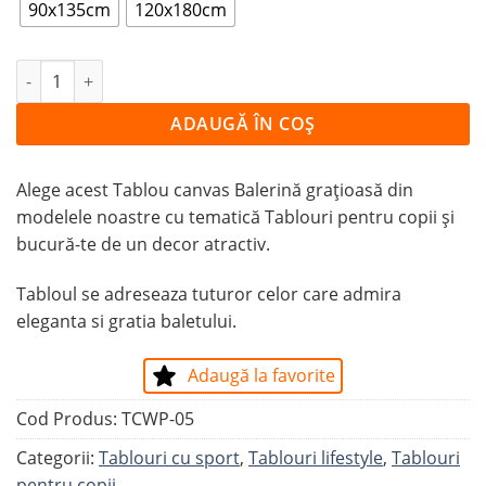
90x135cm
120x180cm
Cantitate Tablou Balerină grațioasă
ADAUGĂ ÎN COȘ
Alege acest Tablou canvas Balerină grațioasă din
modelele noastre cu tematică Tablouri pentru copii și
bucură-te de un decor atractiv.
Tabloul se adreseaza tuturor celor care admira
eleganta si gratia baletului.
Adaugă la favorite
Cod Produs:
TCWP-05
Categorii:
Tablouri cu sport
,
Tablouri lifestyle
,
Tablouri
pentru copii