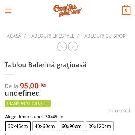
CANVAS
Skip
to
PRINT SHOP
0
content
ACASĂ
/
TABLOURI LIFESTYLE
/
TABLOURI CU SPORT
Tablou Balerină grațioasă
95,00
lei
De la
undefined
DESELECTEAZĂ
Alege dimensiune
: 30x45cm
30x45cm
40x60cm
60x90cm
80x120cm