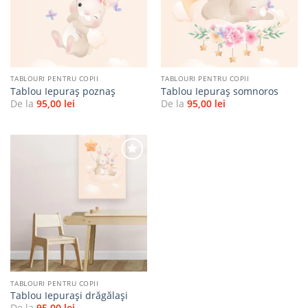
favorite
favorite
TABLOURI PENTRU COPII
TABLOURI PENTRU COPII
Tablou Iepuraș poznaș
Tablou Iepuraș somnoros
De la
95,00
lei
De la
95,00
lei
Adaugă
la
favorite
TABLOURI PENTRU COPII
Tablou Iepurași drăgălași
De la
95,00
lei