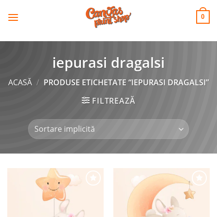
CANVAS
Skip
to
PRINT SHOP
0
content
iepurasi dragalsi
ACASĂ
/
PRODUSE ETICHETATE “IEPURASI DRAGALSI”
FILTREAZĂ
Adaugă
Adaugă
la
la