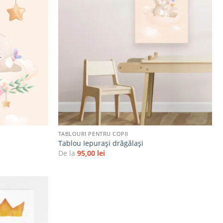
Adaugă
Adaugă
la
la
favorite
favorite
+
TABLOURI PENTRU COPII
Tablou Iepurași drăgălași
De la
95,00
lei
Adaugă