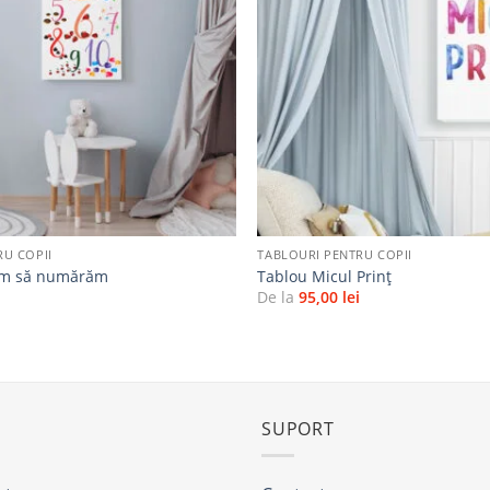
la
favorite
+
RU COPII
TABLOURI PENTRU COPII
ăm să numărăm
Tablou Micul Prinț
i
De la
95,00
lei
SUPORT