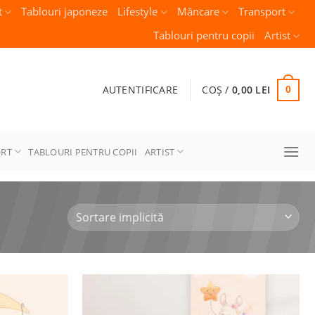
t
Tablouri japoneze
Lifestyle
Mâncare
Transport
Tablouri pentru copii
Artist
AUTENTIFICARE
COȘ /
0,00
LEI
0
ORT
TABLOURI PENTRU COPII
ARTIST