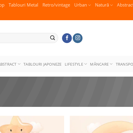
op
Tablouri Metal
Retro/vintage
Urban
Natură
Abstrac
ABSTRACT
TABLOURI JAPONEZE
LIFESTYLE
MÂNCARE
TRANSP