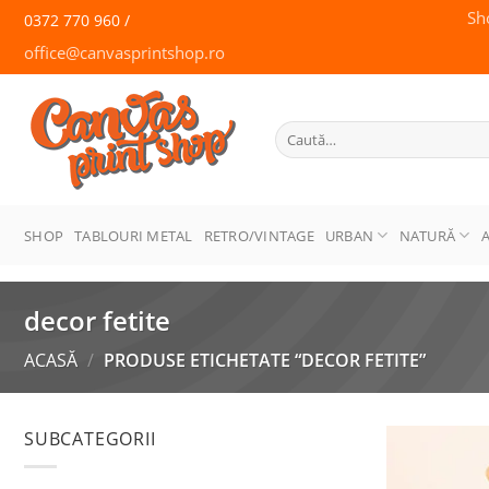
Skip
Sh
0372 770 960 /
to
office@canvasprintshop.ro
content
CANVAS
PRINT SHOP
Caută
după:
SHOP
TABLOURI METAL
RETRO/VINTAGE
URBAN
NATURĂ
decor fetite
ACASĂ
/
PRODUSE ETICHETATE “DECOR FETITE”
SUBCATEGORII