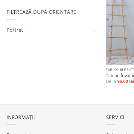
FILTREAZĂ DUPĂ ORIENTARE
Portret
(5)
+
TABLOURI PENT
Tablou Învăț
De la
95,00
le
INFORMAȚII
SERVICII