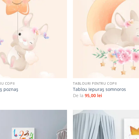
Adaugă
la
favorite
+
RU COPII
TABLOURI PENTRU COPII
aș poznaș
Tablou Iepuraș somnoros
i
De la
95,00
lei
Adaugă