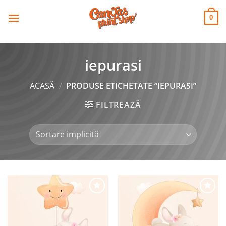
CANVAS
Skip
to
PRINT SHOP
0
content
iepurasi
ACASĂ
/
PRODUSE ETICHETATE “IEPURASI”
FILTREAZĂ
Adaugă
Adaugă
la
la