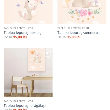
favorite
favorite
TABLOURI PENTRU COPII
TABLOURI PENTRU COPII
Tablou Iepuraș poznaș
Tablou Iepuraș somnoros
De la
95,00
lei
De la
95,00
lei
Adaugă
la
favorite
TABLOURI PENTRU COPII
Tablou Iepurași drăgălași
De la
95,00
lei