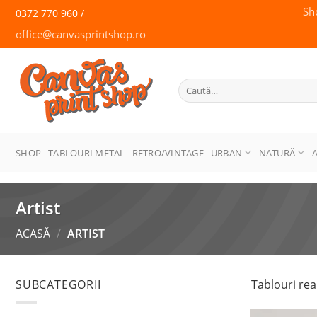
Skip
Sh
0372 770 960 /
to
office@canvasprintshop.ro
content
CANVAS
PRINT SHOP
Caută
după:
SHOP
TABLOURI METAL
RETRO/VINTAGE
URBAN
NATURĂ
Artist
ACASĂ
/
ARTIST
SUBCATEGORII
Tablouri real