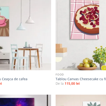
Adaugă
la
favorite
+
FOOD
s Ceașca de cafea
Tablou Canvas Cheesecake cu f
ei
De la
115,00
lei