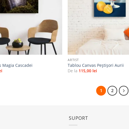
+
ARTIST
s Magia Cascadei
Tablou Canvas Peștișori Aurii
ei
De la
115,00
lei
1
2
SUPORT