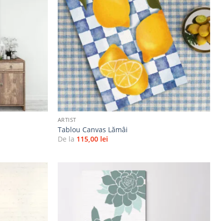
Adaugă
Adaugă
la
la
favorite
favorite
+
ARTIST
Tablou Canvas Lămâi
De la
115,00
lei
Adaugă
Adaugă
la
la
favorite
favorite