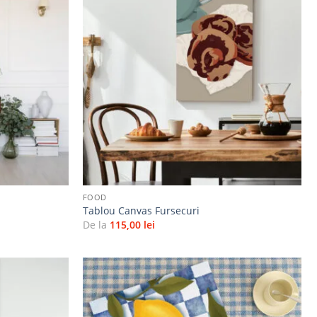
Adaugă
Adaugă
la
la
favorite
favorite
+
FOOD
Tablou Canvas Fursecuri
De la
115,00
lei