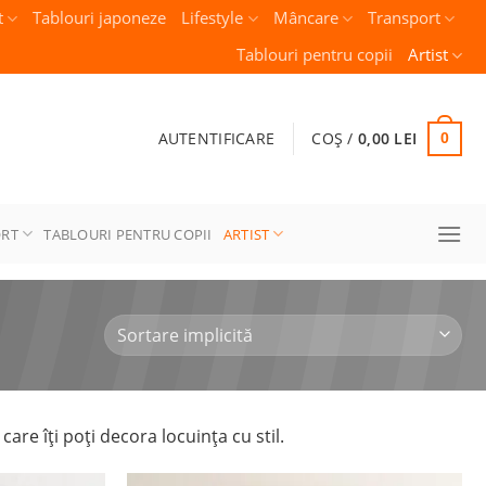
t
Tablouri japoneze
Lifestyle
Mâncare
Transport
Tablouri pentru copii
Artist
AUTENTIFICARE
COȘ /
0,00
LEI
0
ORT
TABLOURI PENTRU COPII
ARTIST
are îți poți decora locuința cu stil.