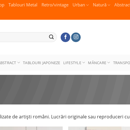
op
Tablouri Metal
Retro/vintage
Urban
Natură
Abstrac
ABSTRACT
TABLOURI JAPONEZE
LIFESTYLE
MÂNCARE
TRANSP
izate de artiști români. Lucrări originale sau reproduceri cu c