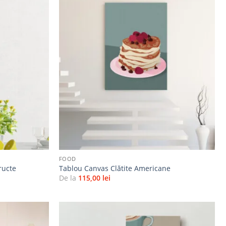
Adaugă
Adaugă
la
la
favorite
favorite
+
FOOD
ructe
Tablou Canvas Clătite Americane
De la
115,00
lei