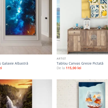
Adaugă
la
favorite
+
ARTIST
 Galaxie Albastră
Tablou Canvas Gresie Pictată
ei
De la
115,00
lei
Adaugă
la
favorite