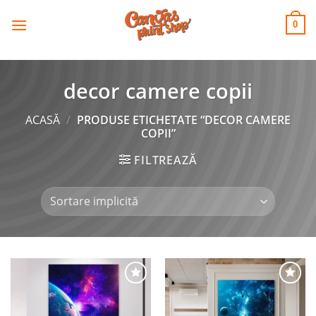
CANVAS
Skip
to
PRINT SHOP
0
content
decor camere copii
ACASĂ
/
PRODUSE ETICHETATE “DECOR CAMERE
COPII”
FILTREAZĂ