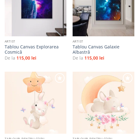
Adaugă
Adaugă
la
la
favorite
favorite
ARTIST
ARTIST
Tablou Canvas Explorarea
Tablou Canvas Galaxie
Cosmică
Albastră
De la
115,00
lei
De la
115,00
lei
Adaugă
Adaugă
la
la
favorite
favorite
TABLOURI PENTRU COPII
TABLOURI PENTRU COPII