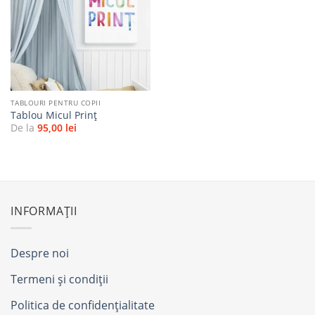
Adaugă
la
favorite
TABLOURI PENTRU COPII
Tablou Micul Prinț
De la
95,00
lei
INFORMAȚII
Despre noi
Termeni și condiții
Politica de confidențialitate