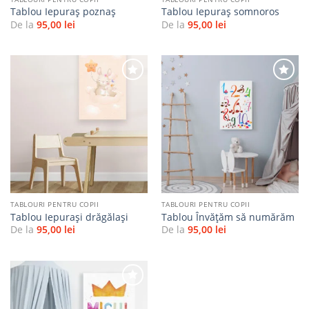
Tablou Iepuraș poznaș
Tablou Iepuraș somnoros
De la
95,00
lei
De la
95,00
lei
Adaugă
Adaugă
la
la
favorite
favorite
TABLOURI PENTRU COPII
TABLOURI PENTRU COPII
Tablou Iepurași drăgălași
Tablou Învățăm să numărăm
De la
95,00
lei
De la
95,00
lei