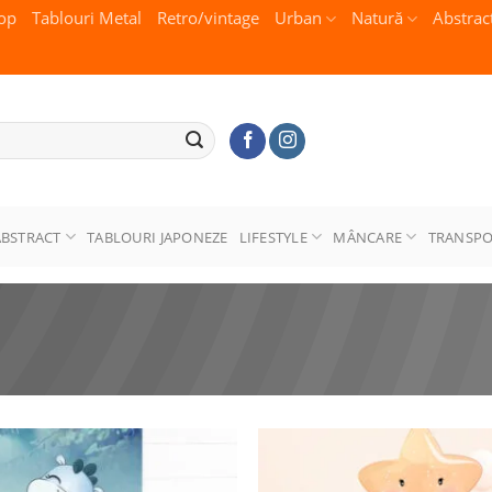
op
Tablouri Metal
Retro/vintage
Urban
Natură
Abstrac
ABSTRACT
TABLOURI JAPONEZE
LIFESTYLE
MÂNCARE
TRANSP