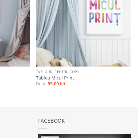
la
la
favorite
favorite
+
TABLOURI PENTRU COPII
Tablou Micul Prinț
De la
95,00
lei
FACEBOOK