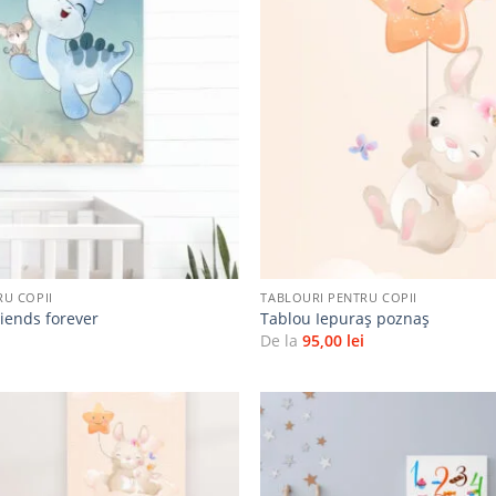
Adaugă
la
favorite
+
RU COPII
TABLOURI PENTRU COPII
riends forever
Tablou Iepuraș poznaș
i
De la
95,00
lei
Adaugă