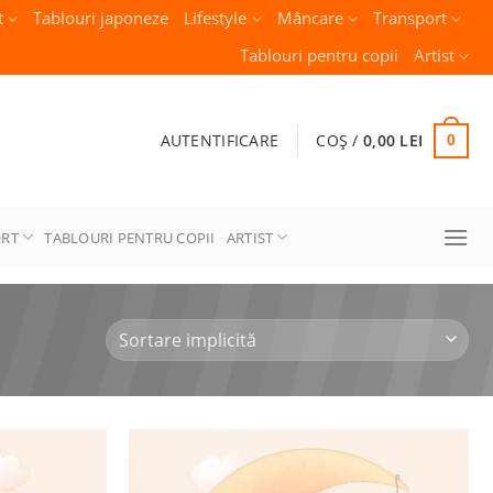
t
Tablouri japoneze
Lifestyle
Mâncare
Transport
Tablouri pentru copii
Artist
AUTENTIFICARE
COȘ /
0,00
LEI
0
ORT
TABLOURI PENTRU COPII
ARTIST