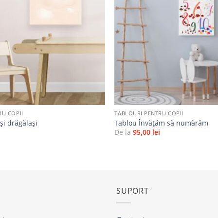
la
favorite
+
RU COPII
TABLOURI PENTRU COPII
și drăgălași
Tablou Învățăm să numărăm
i
De la
95,00
lei
SUPORT