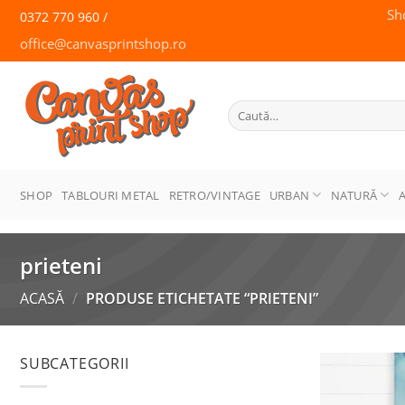
Skip
Sh
0372 770 960 /
to
office@canvasprintshop.ro
content
CANVAS
PRINT SHOP
Caută
după:
SHOP
TABLOURI METAL
RETRO/VINTAGE
URBAN
NATURĂ
prieteni
ACASĂ
/
PRODUSE ETICHETATE “PRIETENI”
SUBCATEGORII