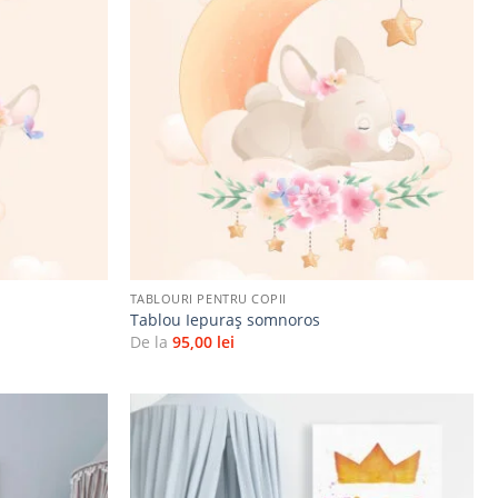
Adaugă
Adaugă
la
la
favorite
favorite
+
TABLOURI PENTRU COPII
Tablou Iepuraș somnoros
De la
95,00
lei
Adaugă
Adaugă