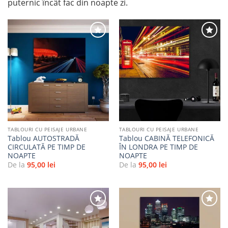
puternic încât fac din noapte zi.
Adaugă
Adaugă
la
la
favorite
favorite
TABLOURI CU PEISAJE URBANE
TABLOURI CU PEISAJE URBANE
Tablou AUTOSTRADĂ
Tablou CABINĂ TELEFONICĂ
CIRCULATĂ PE TIMP DE
ÎN LONDRA PE TIMP DE
NOAPTE
NOAPTE
De la
95,00
lei
De la
95,00
lei