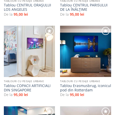
TABLOURI CU PEISAJE URBANE
TABLOURI CU PEISAJE URBANE
Tablou CENTRUL ORAȘULUI
Tablou CENTRUL PARISULUI
LOS ANGELES
DE LA ÎNĂLȚIME
De la
95,00
lei
De la
95,00
lei
Adaugă
Adaugă
la
la
favorite
favorite
TABLOURI CU PEISAJE URBANE
TABLOURI CU PEISAJE URBANE
Tablou COPACII ARTIFICIALI
Tablou Erasmusbrug, iconicul
DIN SINGAPORE
pod din Rotterdam
De la
95,00
lei
De la
95,00
lei