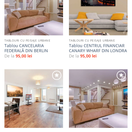
Adaugă
Adaugă
la
la
favorite
favorite
TABLOURI CU PEISAJE URBANE
TABLOURI CU PEISAJE URBANE
Tablou CANCELARIA
Tablou CENTRUL FINANCIAR
FEDERALĂ DIN BERLIN
CANARY WHARF DIN LONDRA
De la
95,00
lei
De la
95,00
lei
Adaugă
Adaugă
la
la
favorite
favorite