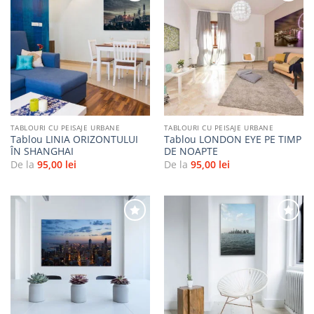
Adaugă
Adaugă
la
la
favorite
favorite
TABLOURI CU PEISAJE URBANE
TABLOURI CU PEISAJE URBANE
Tablou LINIA ORIZONTULUI
Tablou LONDON EYE PE TIMP
ÎN SHANGHAI
DE NOAPTE
De la
95,00
lei
De la
95,00
lei
Adaugă
Adaugă
la
la
favorite
favorite