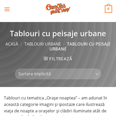
CANVAS
Skip
to
PRINT SHOP
0
content
Tablouri cu peisaje urbane
ACASĂ
/
TABLOURI URBANE
/
TABLOURI CU PEISAJE
URBANE
FILTREAZĂ
Tablouri cu tematica „Oraşe noaptea” – am adunat în
această categorie imagini și ipostaze care ilustrează
viața de noapte a oraşelor și clădiri iluminate atât de