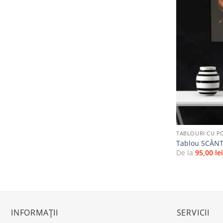
+
TABLOURI CU P
Tablou SCÂNT
De la
95,00
le
INFORMAȚII
SERVICII