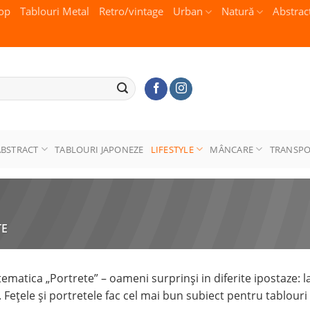
op
Tablouri Metal
Retro/vintage
Urban
Natură
Abstrac
ABSTRACT
TABLOURI JAPONEZE
LIFESTYLE
MÂNCARE
TRANSP
TE
ematica „Portrete” – oameni surprinşi in diferite ipostaze: la p
i. Fețele și portretele fac cel mai bun subiect pentru tablour