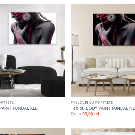
Adaugă
la
favorite
+
ORTRETE
TABLOURI CU PORTRETE
 PAINT FUNDAL ALB
Tablou BODY PAINT FUNDAL N
i
De la
95,00
lei