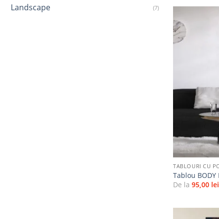
Landscape
(7)
+
TABLOURI CU P
Tablou BODY
De la
95,00
le