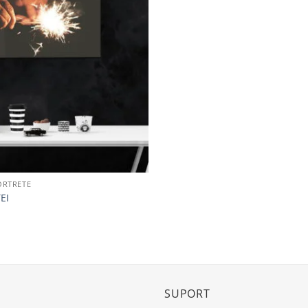
Adaugă
la
favorite
ORTRETE
EI
i
SUPORT