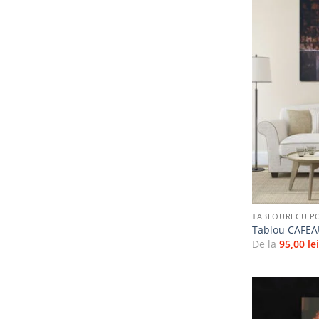
+
TABLOURI CU P
Tablou CAFE
De la
95,00
le