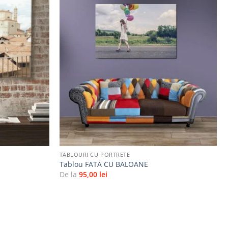
Adaugă
Adaugă
la
la
favorite
favorite
+
TABLOURI CU PORTRETE
Tablou FATA CU BALOANE
De la
95,00
lei