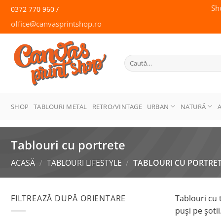
Skip
Sh
0372 770 960 /
to
office@canvasprintshop.ro
content
CANVAS
PRINT SHOP
Caută
după:
SHOP
TABLOURI METAL
RETRO/VINTAGE
URBAN
NATURĂ
Tablouri cu portrete
ACASĂ
/
TABLOURI LIFESTYLE
/
TABLOURI CU PORTRE
FILTREAZĂ DUPĂ ORIENTARE
Tablouri cu t
puși pe șoti