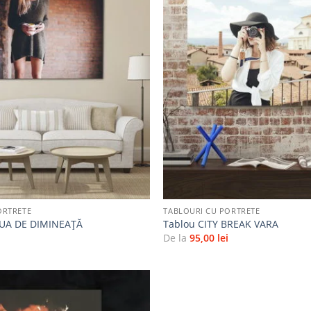
Adaugă
la
favorite
+
ORTRETE
TABLOURI CU PORTRETE
AUA DE DIMINEAŢĂ
Tablou CITY BREAK VARA
i
De la
95,00
lei