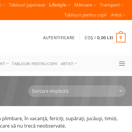
t
Tablouri japoneze
Lifestyle
Mâncare
Transport
Tablouri pentru copii
Artist
AUTENTIFICARE
COȘ /
0,00
LEI
0
ORT
TABLOURI PENTRU COPII
ARTIST
limbare, în vacanță, fericiți, supărați, jucăuși, timizi,
i care să nu trecă neobservate.