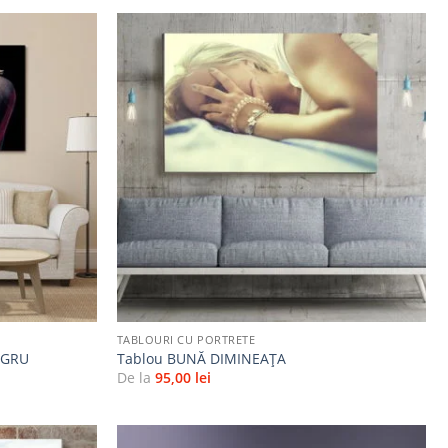
Adaugă
Adaugă
la
la
favorite
favorite
+
TABLOURI CU PORTRETE
EGRU
Tablou BUNĂ DIMINEAŢA
De la
95,00
lei