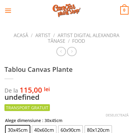
CANVAS
Skip
to
PRINT SHOP
0
content
ACASĂ
/
ARTIST
/
ARTIST DIGITAL ALEXANDRA
TĂNASE
/
FOOD
Tablou Canvas Plante
115,00
lei
De la
undefined
DESELECTEAZĂ
Alege dimensiune
: 30x45cm
30x45cm
40x60cm
60x90cm
80x120cm