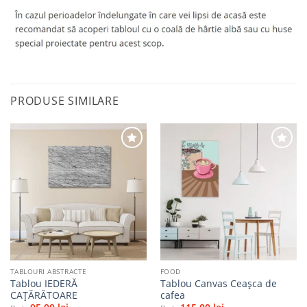
PRODUSE SIMILARE
Adaugă
Adaugă
la
la
favorite
favorite
TABLOURI ABSTRACTE
FOOD
Tablou IEDERĂ
Tablou Canvas Ceașca de
CAȚĂRĂTOARE
cafea