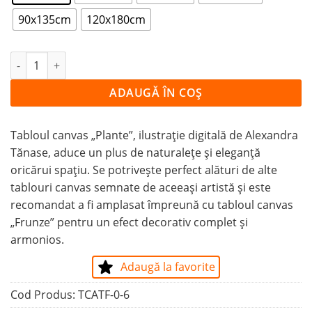
90x135cm
120x180cm
Cantitate Tablou Canvas Plante
ADAUGĂ ÎN COȘ
Tabloul canvas „Plante”, ilustrație digitală de Alexandra
Tănase, aduce un plus de naturalețe și eleganță
oricărui spațiu. Se potrivește perfect alături de alte
tablouri canvas semnate de aceeași artistă și este
recomandat a fi amplasat împreună cu tabloul canvas
„Frunze” pentru un efect decorativ complet și
armonios.
Adaugă la favorite
Cod Produs:
TCATF-0-6