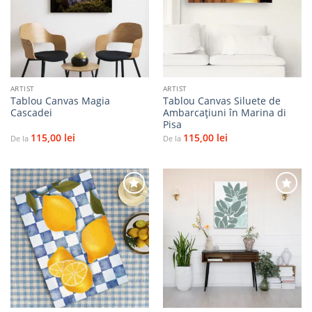
la
la
favorite
favorite
ARTIST
ARTIST
Tablou Canvas Magia
Tablou Canvas Siluete de
Cascadei
Ambarcațiuni în Marina di
Pisa
115,00
lei
115,00
lei
De la
De la
Adaugă
Adaugă
la
la
favorite
favorite