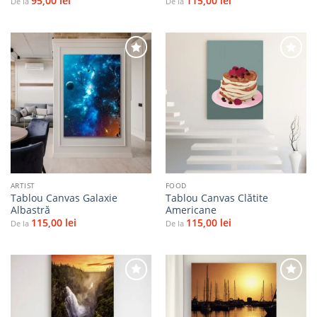
95,00
lei
115,00
lei
De la
De la
Adaugă
Adaugă
la
la
favorite
favorite
ARTIST
FOOD
Tablou Canvas Galaxie
Tablou Canvas Clătite
Albastră
Americane
115,00
lei
115,00
lei
De la
De la
Adaugă
Adaugă