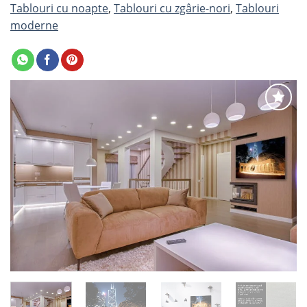
Tablouri cu noapte
,
Tablouri cu zgârie-nori
,
Tablouri
moderne
Adaugă
la
favorite