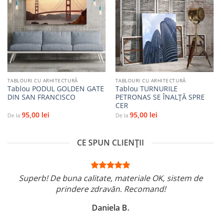
Adaugă
Adaugă
la
la
favorite
favorite
TABLOURI CU ARHITECTURĂ
TABLOURI CU ARHITECTURĂ
Tablou PODUL GOLDEN GATE
Tablou TURNURILE
DIN SAN FRANCISCO
PETRONAS SE ÎNALȚĂ SPRE
CER
95,00
lei
95,00
lei
De la
De la
CE SPUN CLIENȚII
Superb! De buna calitate, materiale OK, sistem de
prindere zdravăn. Recomand!
Daniela B.