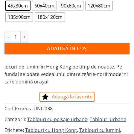
45x30cm
60x40cm
90x60cm
120x80cm
135x90cm
180x120cm
Cantitate Tablou SCÂNTEI DE LUMINĂ ÎN HONG KONG
ADAUGĂ ÎN COȘ
Jocuri de lumini în Hong Kong pe timp de noapte. Pe
fundal se poate vedea unul dintre zgârie-norii moderni
care domină orașul.
Adaugă la favorite
Cod Produs:
UNL-038
Categorii:
Tablouri cu peisaje urbane
,
Tablouri urbane
Etichete:
Tablouri cu Hong Kong
,
Tablouri cu lumini
,