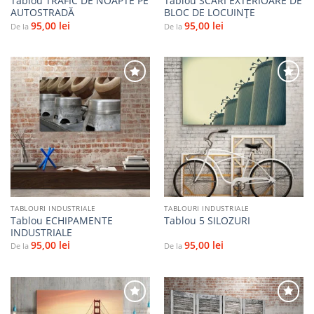
Tablou TRAFIC DE NOAPTE PE
Tablou SCĂRI EXTERIOARE DE
AUTOSTRADĂ
BLOC DE LOCUINȚE
95,00
lei
95,00
lei
De la
De la
Adaugă
Adaugă
la
la
favorite
favorite
TABLOURI INDUSTRIALE
TABLOURI INDUSTRIALE
Tablou ECHIPAMENTE
Tablou 5 SILOZURI
INDUSTRIALE
95,00
lei
95,00
lei
De la
De la