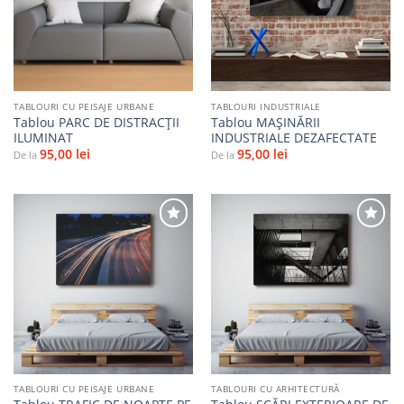
la
la
favorite
favorite
TABLOURI CU PEISAJE URBANE
TABLOURI INDUSTRIALE
Tablou PARC DE DISTRACȚII
Tablou MAȘINĂRII
ILUMINAT
INDUSTRIALE DEZAFECTATE
95,00
lei
95,00
lei
De la
De la
Adaugă
Adaugă
la
la
favorite
favorite
TABLOURI CU PEISAJE URBANE
TABLOURI CU ARHITECTURĂ