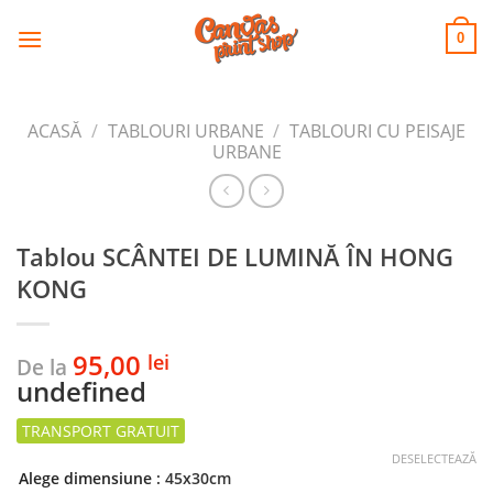
CANVAS
Skip
to
PRINT SHOP
0
content
ACASĂ
/
TABLOURI URBANE
/
TABLOURI CU PEISAJE
URBANE
Tablou SCÂNTEI DE LUMINĂ ÎN HONG
KONG
95,00
lei
De la
undefined
DESELECTEAZĂ
Alege dimensiune
: 45x30cm