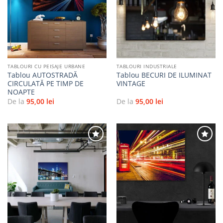
Adaugă
Adaugă
la
la
favorite
favorite
TABLOURI CU PEISAJE URBANE
TABLOURI INDUSTRIALE
Tablou AUTOSTRADĂ
Tablou BECURI DE ILUMINAT
CIRCULATĂ PE TIMP DE
VINTAGE
NOAPTE
De la
95,00
lei
De la
95,00
lei
Adaugă
Adaugă
la
la
favorite
favorite