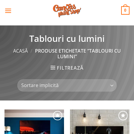
CANVAS
Skip
to
PRINT SHOP
0
content
Tablouri cu lumini
ACASĂ
/
PRODUSE ETICHETATE “TABLOURI CU
LUMINI”
FILTREAZĂ