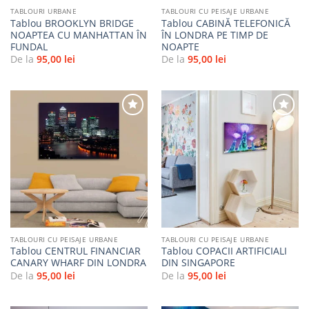
TABLOURI URBANE
TABLOURI CU PEISAJE URBANE
Tablou BROOKLYN BRIDGE
Tablou CABINĂ TELEFONICĂ
NOAPTEA CU MANHATTAN ÎN
ÎN LONDRA PE TIMP DE
FUNDAL
NOAPTE
De la
95,00
lei
De la
95,00
lei
Adaugă
Adaugă
la
la
favorite
favorite
TABLOURI CU PEISAJE URBANE
TABLOURI CU PEISAJE URBANE
Tablou CENTRUL FINANCIAR
Tablou COPACII ARTIFICIALI
CANARY WHARF DIN LONDRA
DIN SINGAPORE
De la
95,00
lei
De la
95,00
lei