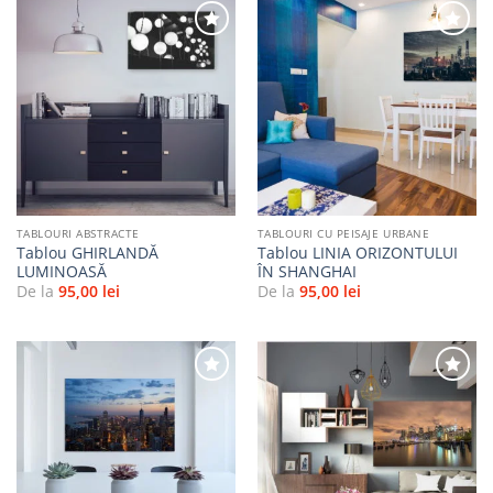
Adaugă
Adaugă
la
la
favorite
favorite
TABLOURI ABSTRACTE
TABLOURI CU PEISAJE URBANE
Tablou GHIRLANDĂ
Tablou LINIA ORIZONTULUI
LUMINOASĂ
ÎN SHANGHAI
De la
95,00
lei
De la
95,00
lei
Adaugă
Adaugă
la
la
favorite
favorite