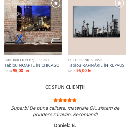
Adaugă
Adaugă
la
la
favorite
favorite
TABLOURI CU PEISAJE URBANE
TABLOURI INDUSTRIALE
Tablou NOAPTE ÎN CHICAGO
Tablou RAFINĂRIE ÎN REPAUS
95,00
lei
95,00
lei
De la
De la
CE SPUN CLIENȚII
Superb! De buna calitate, materiale OK, sistem de
prindere zdravăn. Recomand!
Daniela B.