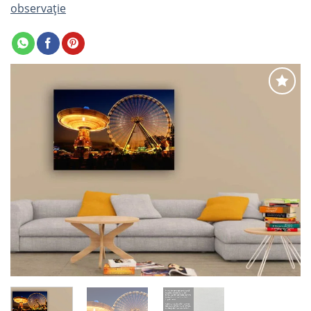
observație
Adaugă
la
favorite