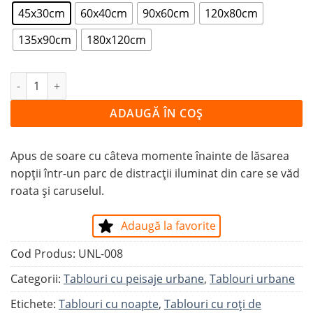
45x30cm
60x40cm
90x60cm
120x80cm
135x90cm
180x120cm
Cantitate Tablou PARC DE DISTRACȚII CU ROATĂ ȘI CAR
ADAUGĂ ÎN COȘ
Apus de soare cu câteva momente înainte de lăsarea
nopții într-un parc de distracții iluminat din care se văd
roata și caruselul.
Adaugă la favorite
Cod Produs:
UNL-008
Categorii:
Tablouri cu peisaje urbane
,
Tablouri urbane
Etichete:
Tablouri cu noapte
,
Tablouri cu roți de