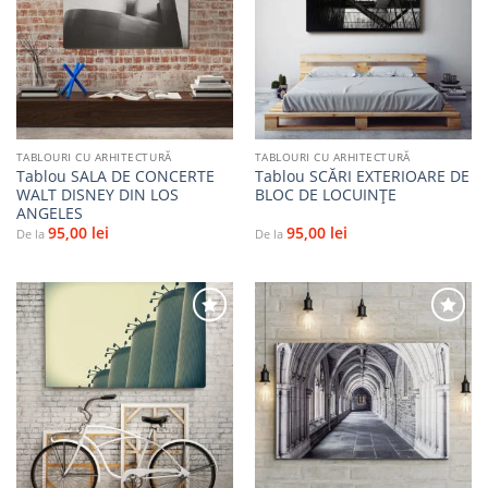
Adaugă
Adaugă
la
la
favorite
favorite
TABLOURI CU ARHITECTURĂ
TABLOURI CU ARHITECTURĂ
Tablou SALA DE CONCERTE
Tablou SCĂRI EXTERIOARE DE
WALT DISNEY DIN LOS
BLOC DE LOCUINȚE
ANGELES
95,00
lei
95,00
lei
De la
De la
Adaugă
Adaugă
la
la
favorite
favorite