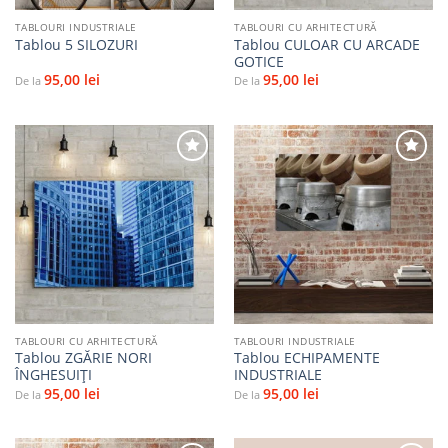
TABLOURI INDUSTRIALE
TABLOURI CU ARHITECTURĂ
Tablou CULOAR CU ARCADE
Tablou 5 SILOZURI
GOTICE
95,00
lei
95,00
lei
De la
De la
Adaugă
Adaugă
la
la
favorite
favorite
TABLOURI CU ARHITECTURĂ
TABLOURI INDUSTRIALE
Tablou ZGĂRIE NORI
Tablou ECHIPAMENTE
ÎNGHESUIȚI
INDUSTRIALE
95,00
lei
95,00
lei
De la
De la