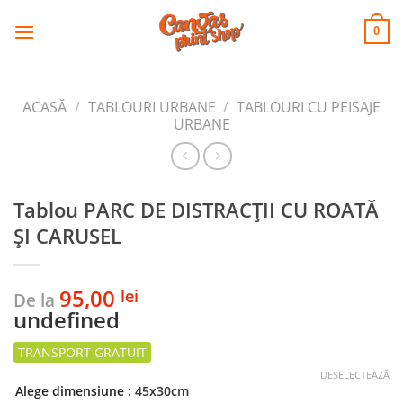
CANVAS
Skip
to
PRINT SHOP
0
content
ACASĂ
/
TABLOURI URBANE
/
TABLOURI CU PEISAJE
URBANE
Tablou PARC DE DISTRACȚII CU ROATĂ
ȘI CARUSEL
95,00
lei
De la
undefined
DESELECTEAZĂ
Alege dimensiune
: 45x30cm