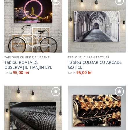
Adaugă
Adaugă
la
la
favorite
favorite
TABLOURI CU PEISAJE URBANE
TABLOURI CU ARHITECTURĂ
Tablou ROATA DE
Tablou CULOAR CU ARCADE
OBSERVAȚIE TIANJIN EYE
GOTICE
95,00
lei
95,00
lei
De la
De la
Adaugă
Adaugă
la
la
favorite
favorite