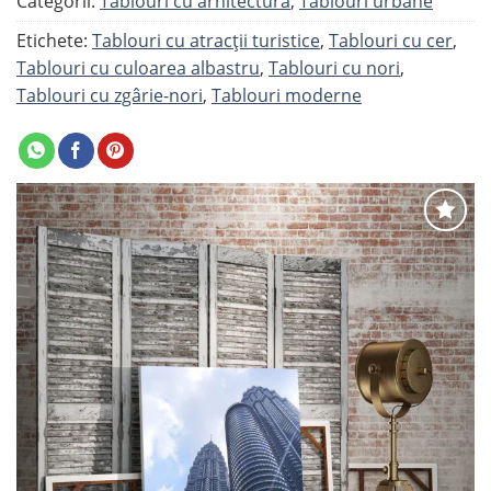
Categorii:
Tablouri cu arhitectură
,
Tablouri urbane
Etichete:
Tablouri cu atracții turistice
,
Tablouri cu cer
,
Tablouri cu culoarea albastru
,
Tablouri cu nori
,
Tablouri cu zgârie-nori
,
Tablouri moderne
Adaugă
la
favorite