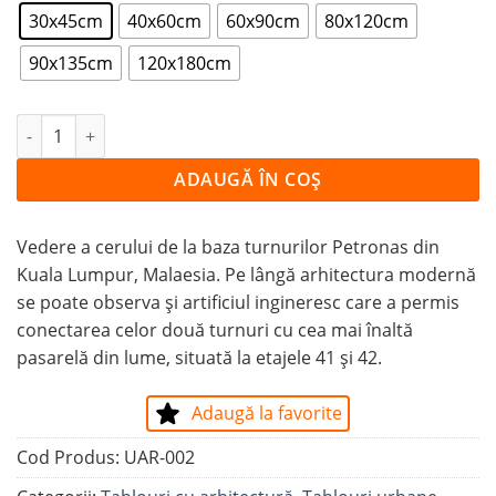
30x45cm
40x60cm
60x90cm
80x120cm
90x135cm
120x180cm
Cantitate Tablou TURNURILE PETRONAS SE ÎNALȚĂ SPRE
ADAUGĂ ÎN COȘ
Vedere a cerului de la baza turnurilor Petronas din
Kuala Lumpur, Malaesia. Pe lângă arhitectura modernă
se poate observa și artificiul ingineresc care a permis
conectarea celor două turnuri cu cea mai înaltă
pasarelă din lume, situată la etajele 41 și 42.
Adaugă la favorite
Cod Produs:
UAR-002