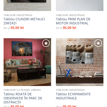
TABLOURI INDUSTRIALE
TABLOURI INDUSTRIALE
Tablou CILINDRI METALICI
Tablou PRIM PLAN DE
ZIMȚAȚI
MOTOR INDUSTRIAL
95,00
lei
95,00
lei
De la
De la
Adaugă
Adaugă
la
la
favorite
favorite
TABLOURI CU PEISAJE URBANE
TABLOURI INDUSTRIALE
Tablou ROATĂ DE
Tablou ECHIPAMENTE
OBSERVAȚIE ÎN PARC DE
INDUSTRIALE
DISTRACȚII
95,00
lei
95,00
lei
De la
De la