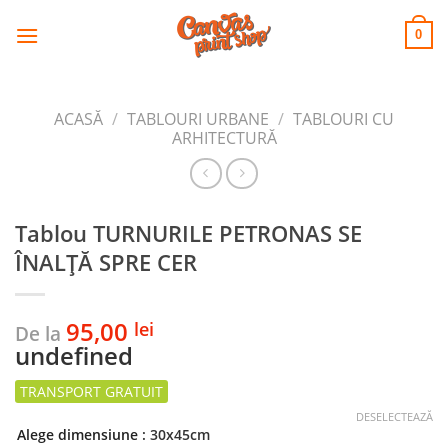
CANVAS
Skip
to
PRINT SHOP
0
content
ACASĂ
/
TABLOURI URBANE
/
TABLOURI CU
ARHITECTURĂ
Tablou TURNURILE PETRONAS SE
ÎNALȚĂ SPRE CER
95,00
lei
De la
undefined
DESELECTEAZĂ
Alege dimensiune
: 30x45cm