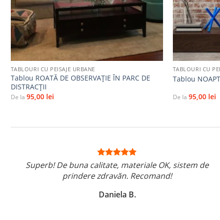
+
+
TABLOURI CU PEISAJE URBANE
TABLOURI CU PE
Tablou ROATĂ DE OBSERVAȚIE ÎN PARC DE
Tablou NOAPT
DISTRACȚII
95,00
lei
95,00
lei
De la
De la
Superb! De buna calitate, materiale OK, sistem de
prindere zdravăn. Recomand!
Daniela B.