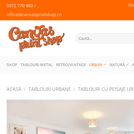
Skip
Sh
0372 770 960 /
to
office@canvasprintshop.ro
content
CANVAS
PRINT SHOP
Caută
după:
SHOP
TABLOURI METAL
RETRO/VINTAGE
URBAN
NATURĂ
ACASĂ
/
TABLOURI URBANE
/
TABLOURI CU PEISAJE U