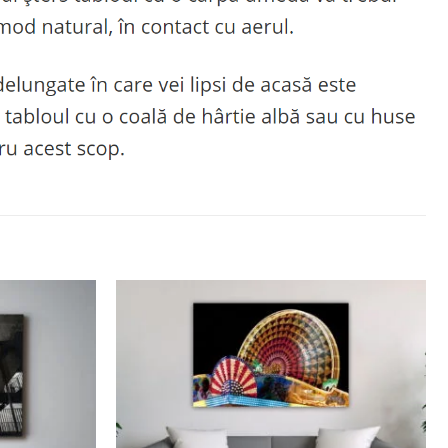
Adaugă
Adaugă
la
la
favorite
favorite