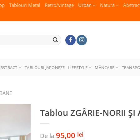
op
Tablouri Metal
Retro/vintage
Urban
Natură
Abstrac
ABSTRACT
TABLOURI JAPONEZE
LIFESTYLE
MÂNCARE
TRANSP
RBANE
Tablou ZGÂRIE-NORII ȘI
95,00
lei
De la
Adaugă