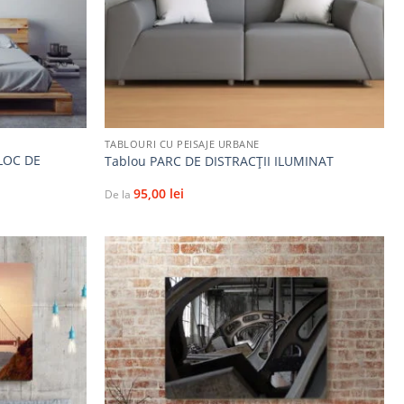
+
TABLOURI CU PEISAJE URBANE
LOC DE
Tablou PARC DE DISTRACȚII ILUMINAT
95,00
lei
De la
Adaugă
Adaugă
la
la
favorite
favorite