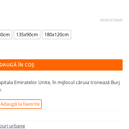
DESELECTEAZĂ
80cm
135x90cm
180x120cm
TRĂZILE DIN DUBAI
DAUGĂ ÎN COȘ
itala Emiratelor Unite, în mijlocul căruia tronează Burj
.
Adaugă la favorite
ouri urbane