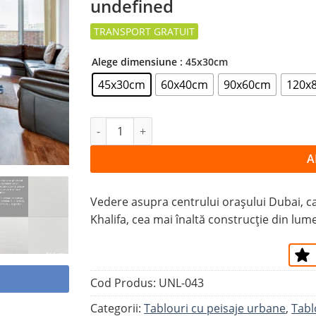
undefined
la
favorite
Alege dimensiune
: 45x30cm
45x30cm
60x40cm
90x60cm
120x
Cantitate Tablou ZGÂRIE-NORII ȘI AUTOS
A
Vedere asupra centrului orașului Dubai, cap
Khalifa, cea mai înaltă construcție din lume
Cod Produs:
UNL-043
Categorii:
Tablouri cu peisaje urbane
,
Tabl