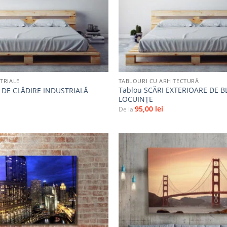
+
TRIALE
TABLOURI CU ARHITECTURĂ
Tablou SCĂRI EXTERIOARE DE B
 DE CLĂDIRE INDUSTRIALĂ
LOCUINȚE
95,00
lei
De la
Adaugă
la
favorite