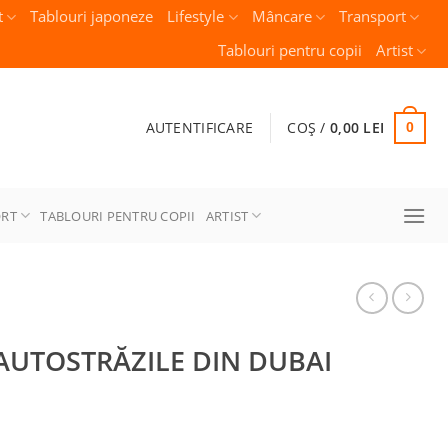
t
Tablouri japoneze
Lifestyle
Mâncare
Transport
Tablouri pentru copii
Artist
AUTENTIFICARE
COȘ /
0,00
LEI
0
ORT
TABLOURI PENTRU COPII
ARTIST
 AUTOSTRĂZILE DIN DUBAI