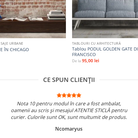
+
ISAJE URBANE
TABLOURI CU ARHITECTURĂ
Tablou PODUL GOLDEN GATE D
E ÎN CHICAGO
FRANCISCO
95,00
lei
De la
CE SPUN CLIENȚII
Nota 10 pentru modul în care a fost ambalat,
oamenii au scris și mesajul ATENTIE STICLĂ pentru
curier. Culorile sunt OK, sunt multumit de produs.
Ncomaryus