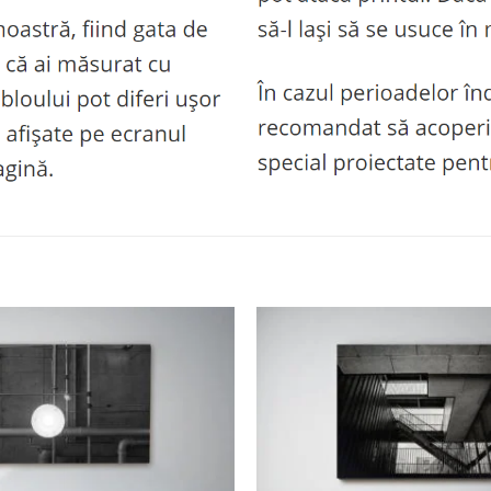
Adaugă
la
favorite