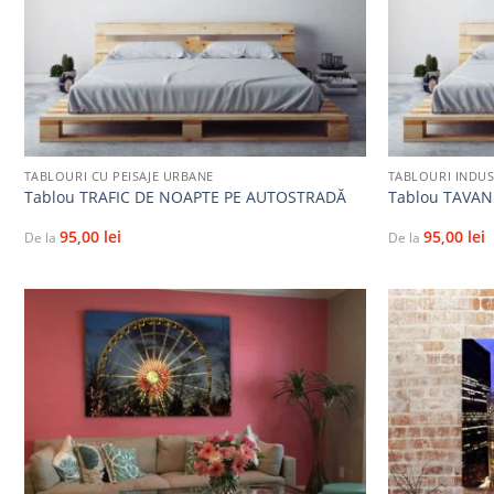
+
+
TABLOURI CU PEISAJE URBANE
TABLOURI INDUS
Tablou TRAFIC DE NOAPTE PE AUTOSTRADĂ
Tablou TAVAN
95,00
lei
95,00
lei
De la
De la
Adaugă
la
favorite