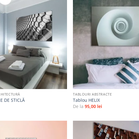
Adaugă
la
favorite
+
RHITECTURĂ
TABLOURI ABSTRACTE
E DE STICLĂ
Tablou HELIX
i
De la
95,00
lei