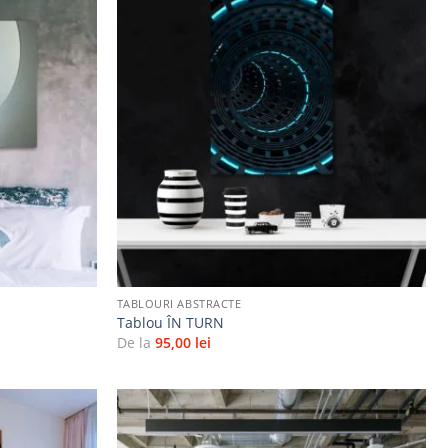
Adaugă
Adaugă
la
la
favorite
favorite
+
TABLOURI ABSTRACTE
Tablou ÎN TURN
De la
95,00
lei