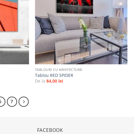
la
la
favorite
favorite
+
TABLOURI CU ARHITECTURĂ
Tablou RED SPIDER
De la
84,00
lei
6
7
FACEBOOK