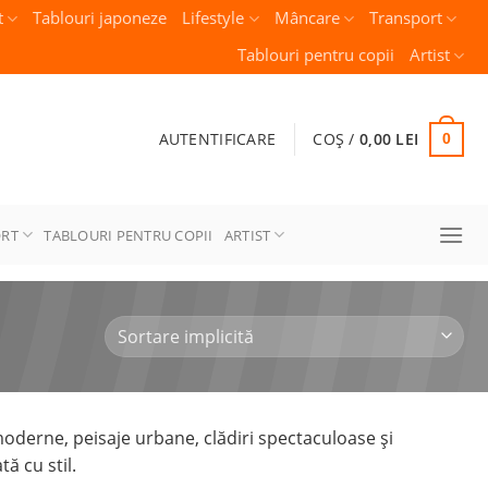
t
Tablouri japoneze
Lifestyle
Mâncare
Transport
Tablouri pentru copii
Artist
AUTENTIFICARE
COȘ /
0,00
LEI
0
ORT
TABLOURI PENTRU COPII
ARTIST
oderne, peisaje urbane, clădiri spectaculoase și
ă cu stil.