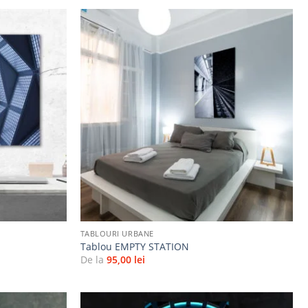
Adaugă
Adaugă
la
la
favorite
favorite
+
TABLOURI URBANE
Tablou EMPTY STATION
De la
95,00
lei