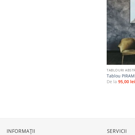
+
TABLOURI ABST
Tablou PIRA
De la
95,00
le
INFORMAȚII
SERVICII