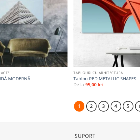
la
favorite
+
RACTE
TABLOURI CU ARHITECTURĂ
MIDĂ MODERNĂ
Tablou RED METALLIC SHAPES
i
De la
95,00
lei
1
2
3
4
5
SUPORT