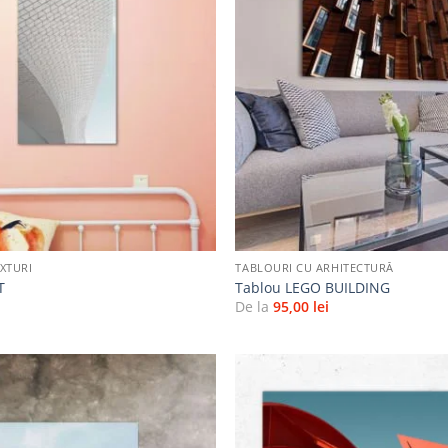
Adaugă
la
favorite
+
XTURI
TABLOURI CU ARHITECTURĂ
T
Tablou LEGO BUILDING
i
De la
95,00
lei
Adaugă