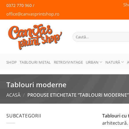
Skip
Sh
0372 770 960 /
to
office@canvasprintshop.ro
content
CANVAS
PRINT SHOP
Caută
după:
SHOP
TABLOURI METAL
RETRO/VINTAGE
URBAN
NATURĂ
Tablouri moderne
ACASĂ
/
PRODUSE ETICHETATE “TABLOURI MODERNE”
SUBCATEGORII
Tablouri cu
arhitectură.