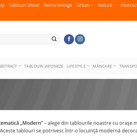
op
Tablouri Metal
Retro/vintage
Urban
Natură
Abstrac
ABSTRACT
TABLOURI JAPONEZE
LIFESTYLE
MÂNCARE
TRANSP
 tematică „Modern”
– alege din tablourile noastre cu orașe m
 Aceste tablouri se potrivesc într-o locuință modernă decorat