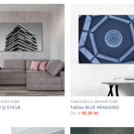
Adaugă
la
favorite
+
RHITECTURĂ
TABLOURI CU ARHITECTURĂ
 ȘI STICLĂ
Tablou BLUE HEXAGONS
i
De la
95,00
lei