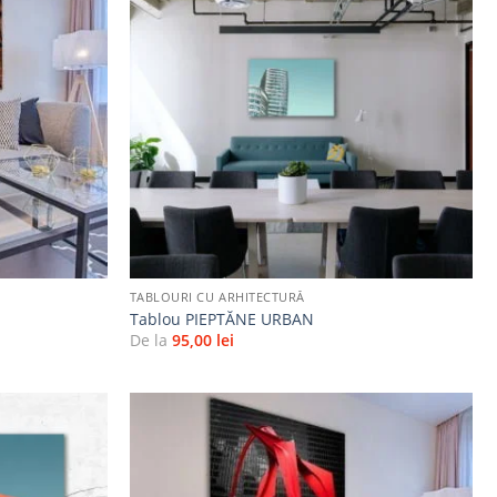
Adaugă
Adaugă
la
la
favorite
favorite
+
TABLOURI CU ARHITECTURĂ
Tablou PIEPTĂNE URBAN
De la
95,00
lei
Adaugă
Adaugă