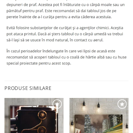
PRODUSE SIMILARE
Adaugă
Adaugă
la
la
favorite
favorite