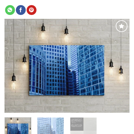
Adaugă
la
favorite