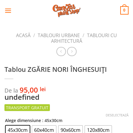
CANVAS
Skip
to
PRINT SHOP
0
content
ACASĂ
/
TABLOURI URBANE
/
TABLOURI CU
ARHITECTURĂ
Tablou ZGĂRIE NORI ÎNGHESUIȚI
95,00
lei
De la
undefined
DESELECTEAZĂ
Alege dimensiune
: 45x30cm
45x30cm
60x40cm
90x60cm
120x80cm