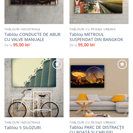
TABLOURI INDUSTRIALE
TABLOURI CU PEISAJE URBANE
Tablou CONDUCTE DE ABUR
Tablou METROUL
CU VALVE MANUALE
SUSPENDAT DIN BANGKOK
95,00
lei
95,00
lei
De la
De la
Adaugă
Adaugă
la
la
favorite
favorite
TABLOURI INDUSTRIALE
TABLOURI CU PEISAJE URBANE
Tablou PARC DE DISTRACȚII
Tablou 5 SILOZURI
CU ROATĂ ȘI CARUSEL