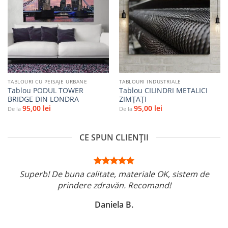
Adaugă
Adaugă
la
la
favorite
favorite
TABLOURI CU PEISAJE URBANE
TABLOURI INDUSTRIALE
Tablou PODUL TOWER
Tablou CILINDRI METALICI
BRIDGE DIN LONDRA
ZIMȚAȚI
95,00
lei
95,00
lei
De la
De la
CE SPUN CLIENȚII
Superb! De buna calitate, materiale OK, sistem de
prindere zdravăn. Recomand!
Daniela B.