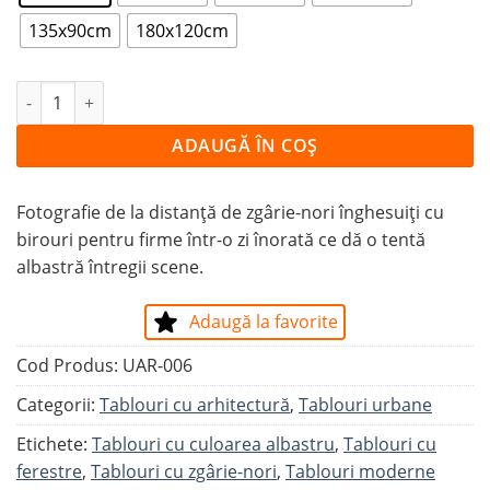
135x90cm
180x120cm
Cantitate Tablou ZGĂRIE NORI ÎNGHESUIȚI
ADAUGĂ ÎN COȘ
Fotografie de la distanță de zgârie-nori înghesuiți cu
birouri pentru firme într-o zi înorată ce dă o tentă
albastră întregii scene.
Adaugă la favorite
Cod Produs:
UAR-006
Categorii:
Tablouri cu arhitectură
,
Tablouri urbane
Etichete:
Tablouri cu culoarea albastru
,
Tablouri cu
ferestre
,
Tablouri cu zgârie-nori
,
Tablouri moderne