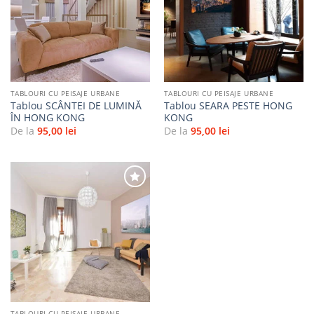
Adaugă
Adaugă
la
la
favorite
favorite
TABLOURI CU PEISAJE URBANE
TABLOURI CU PEISAJE URBANE
Tablou SCÂNTEI DE LUMINĂ
Tablou SEARA PESTE HONG
ÎN HONG KONG
KONG
De la
95,00
lei
De la
95,00
lei
Adaugă
la
favorite
TABLOURI CU PEISAJE URBANE