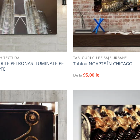
+
RHITECTURĂ
TABLOURI CU PEISAJE URBANE
RILE PETRONAS ILUMINATE PE
Tablou NOAPTE ÎN CHICAGO
PTE
95,00
lei
De la
Adaugă
la
favorite