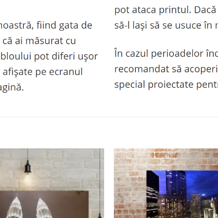
Adaugă
la
favorite