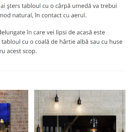
Adaugă
Adaugă
la
la
favorite
favorite