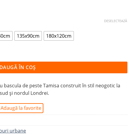
DESELECTEAZĂ
80cm
135x90cm
180x120cm
 DIN LONDRA
DAUGĂ ÎN COȘ
bascula de peste Tamisa construit în stil neogotic la
 sud și nordul Londrei.
Adaugă la favorite
ouri urbane