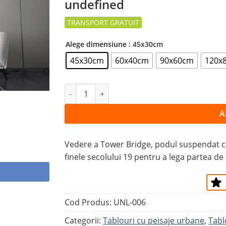
undefined
la
favorite
Alege dimensiune
: 45x30cm
45x30cm
60x40cm
90x60cm
120x
Cantitate Tablou PODUL TOWER BRIDGE
A
Vedere a Tower Bridge, podul suspendat cu 
finele secolului 19 pentru a lega partea de
Cod Produs:
UNL-006
Categorii:
Tablouri cu peisaje urbane
,
Tabl