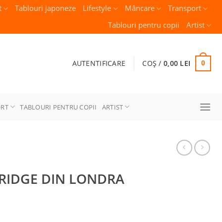
t
Tablouri japoneze
Lifestyle
Mâncare
Transport
Tablouri pentru copii
Artist
AUTENTIFICARE
COȘ /
0,00
LEI
0
ORT
TABLOURI PENTRU COPII
ARTIST
RIDGE DIN LONDRA