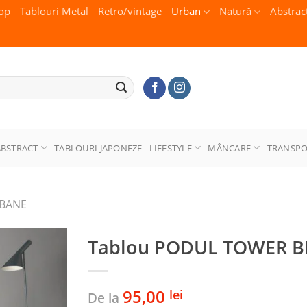
op
Tablouri Metal
Retro/vintage
Urban
Natură
Abstrac
ABSTRACT
TABLOURI JAPONEZE
LIFESTYLE
MÂNCARE
TRANSP
RBANE
Tablou PODUL TOWER B
95,00
lei
De la
Adaugă