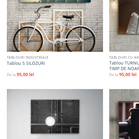
+
+
TABLOURI INDUSTRIALE
TABLOURI CU A
Tablou TURNU
Tablou 5 SILOZURI
TIMP DE NOA
95,00
lei
95,00
lei
De la
De la
Adaugă
la
favorite