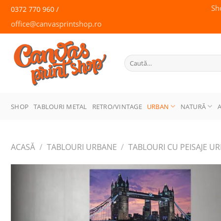
Skip
Sh
0372 770 960 /
to
office@canvasprintshop.ro
content
CANVAS
PRINT SHOP
Caută
după:
SHOP
TABLOURI METAL
RETRO/VINTAGE
URBAN
NATURĂ
ACASĂ
/
TABLOURI URBANE
/
TABLOURI CU PEISAJE U