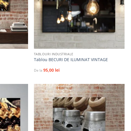
+
TABLOURI INDUSTRIALE
Tablou BECURI DE ILUMINAT VINTAGE
95,00
lei
De la
Adaugă
Adaugă
la
la
favorite
favorite