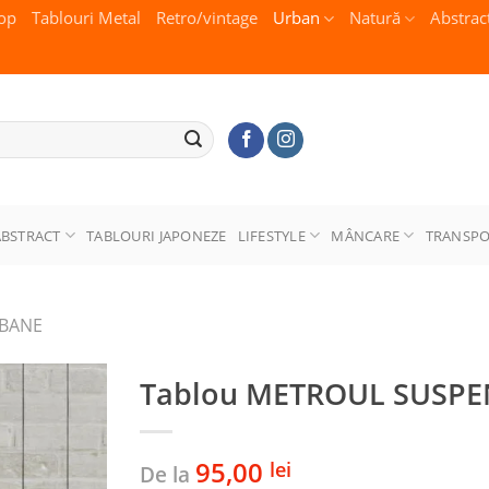
op
Tablouri Metal
Retro/vintage
Urban
Natură
Abstrac
ABSTRACT
TABLOURI JAPONEZE
LIFESTYLE
MÂNCARE
TRANSP
RBANE
Tablou METROUL SUSP
95,00
lei
De la
Adaugă