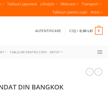
t
Tablouri japoneze
Lifestyle
Mâncare
Transport
Tablouri pentru copii
Artist
AUTENTIFICARE
COȘ /
0,00
LEI
0
ORT
TABLOURI PENTRU COPII
ARTIST
ENDAT DIN BANGKOK