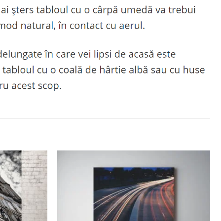
Adaugă
Adaugă
la
la
favorite
favorite