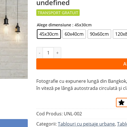
undefined
la
favorite
Alege dimensiune
: 45x30cm
45x30cm
60x40cm
90x60cm
120x
Cantitate Tablou METROUL SUSPENDAT
A
Fotografie cu expunere lungă din Bangkok,
în viteză pe lângă autostrada circulată și cl
Cod Produs:
UNL-002
Categorii:
Tablouri cu peisaje urbane
,
Tabl