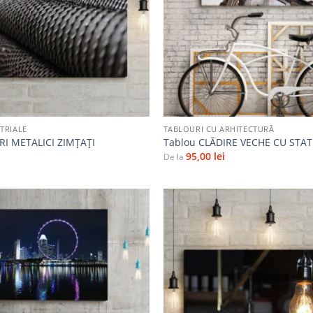
+
TRIALE
TABLOURI CU ARHITECTURĂ
RI METALICI ZIMȚAȚI
Tablou CLĂDIRE VECHE CU STAT
95,00
lei
De la
Adaugă
la
favorite