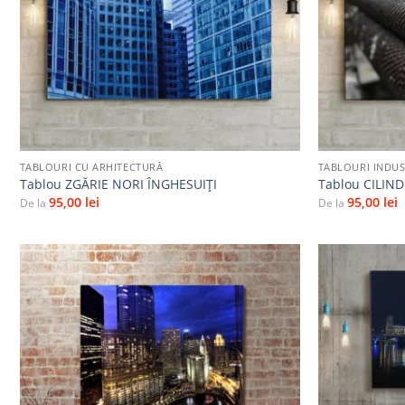
+
+
TABLOURI CU ARHITECTURĂ
TABLOURI INDUS
Tablou ZGĂRIE NORI ÎNGHESUIȚI
Tablou CILIND
95,00
lei
95,00
lei
De la
De la
Adaugă
la
favorite