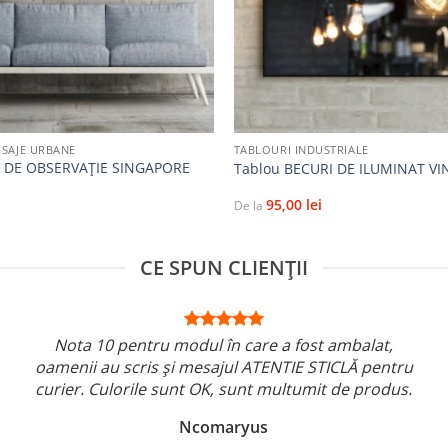
+
ISAJE URBANE
TABLOURI INDUSTRIALE
 DE OBSERVAȚIE SINGAPORE
Tablou BECURI DE ILUMINAT V
95,00
lei
De la
CE SPUN CLIENȚII
Nota 10 pentru modul în care a fost ambalat,
oamenii au scris și mesajul ATENTIE STICLĂ pentru
curier. Culorile sunt OK, sunt multumit de produs.
Ncomaryus