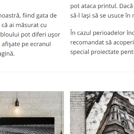
Adaugă
la
favorite