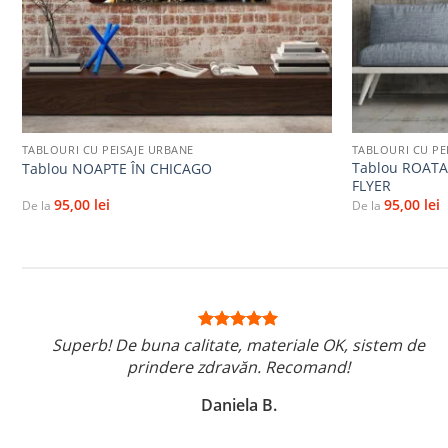
+
+
TABLOURI CU PEISAJE URBANE
TABLOURI CU PE
Tablou ROATA
Tablou NOAPTE ÎN CHICAGO
FLYER
95,00
lei
95,00
lei
De la
De la
Superb! De buna calitate, materiale OK, sistem de
prindere zdravăn. Recomand!
Daniela B.