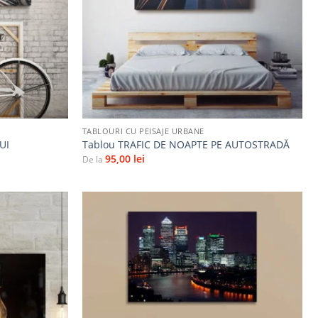
+
TABLOURI CU PEISAJE URBANE
UI
Tablou TRAFIC DE NOAPTE PE AUTOSTRADĂ
95,00
lei
De la
Adaugă
Adaugă
la
la
favorite
favorite