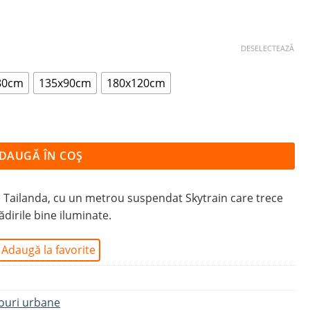
DESELECTEAZĂ
80cm
135x90cm
180x120cm
 DIN BANGKOK
DAUGĂ ÎN COȘ
 Tailanda, cu un metrou suspendat Skytrain care trece
ădirile bine iluminate.
Adaugă la favorite
ouri urbane