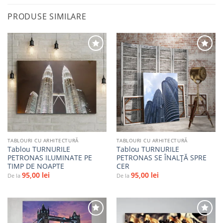
PRODUSE SIMILARE
Adaugă
Adaugă
la
la
favorite
favorite
TABLOURI CU ARHITECTURĂ
TABLOURI CU ARHITECTURĂ
Tablou TURNURILE
Tablou TURNURILE
PETRONAS ILUMINATE PE
PETRONAS SE ÎNALȚĂ SPRE
TIMP DE NOAPTE
CER
95,00
lei
95,00
lei
De la
De la