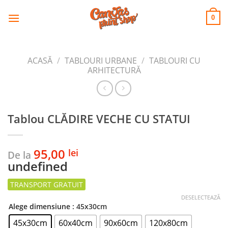
CANVAS
Skip
to
PRINT SHOP
0
content
ACASĂ
/
TABLOURI URBANE
/
TABLOURI CU
ARHITECTURĂ
Tablou CLĂDIRE VECHE CU STATUI
95,00
lei
De la
undefined
DESELECTEAZĂ
Alege dimensiune
: 45x30cm
45x30cm
60x40cm
90x60cm
120x80cm