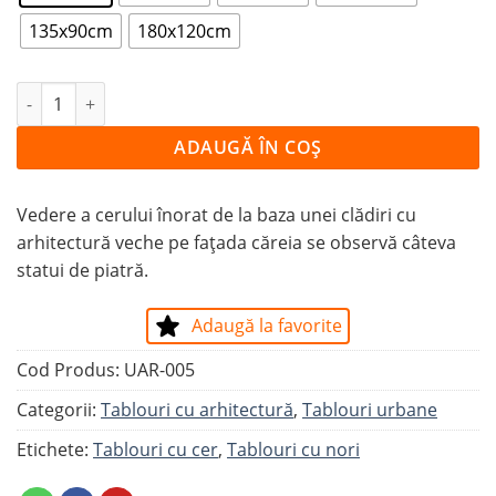
135x90cm
180x120cm
Cantitate Tablou CLĂDIRE VECHE CU STATUI
ADAUGĂ ÎN COȘ
Vedere a cerului înorat de la baza unei clădiri cu
arhitectură veche pe fațada căreia se observă câteva
statui de piatră.
Adaugă la favorite
Cod Produs:
UAR-005
Categorii:
Tablouri cu arhitectură
,
Tablouri urbane
Etichete:
Tablouri cu cer
,
Tablouri cu nori