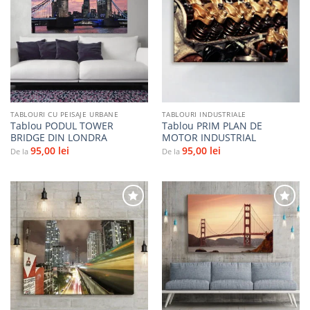
Adaugă
Adaugă
la
la
favorite
favorite
TABLOURI CU PEISAJE URBANE
TABLOURI INDUSTRIALE
Tablou PODUL TOWER
Tablou PRIM PLAN DE
BRIDGE DIN LONDRA
MOTOR INDUSTRIAL
95,00
lei
95,00
lei
De la
De la
Adaugă
Adaugă
la
la
favorite
favorite