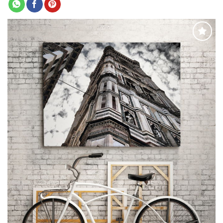
Adaugă
la
favorite