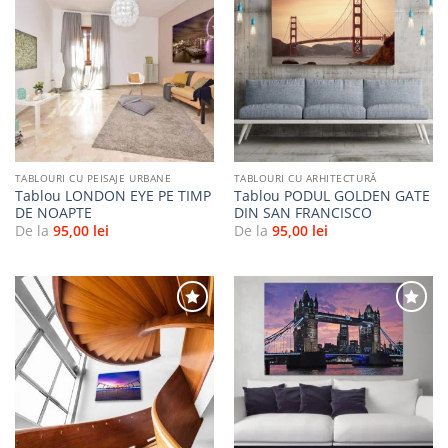
Adaugă
Adaugă
la
la
favorite
favorite
TABLOURI CU PEISAJE URBANE
TABLOURI CU ARHITECTURĂ
Tablou LONDON EYE PE TIMP
Tablou PODUL GOLDEN GATE
DE NOAPTE
DIN SAN FRANCISCO
De la
95,00
lei
De la
95,00
lei
Adaugă
Adaugă
la
la
favorite
favorite