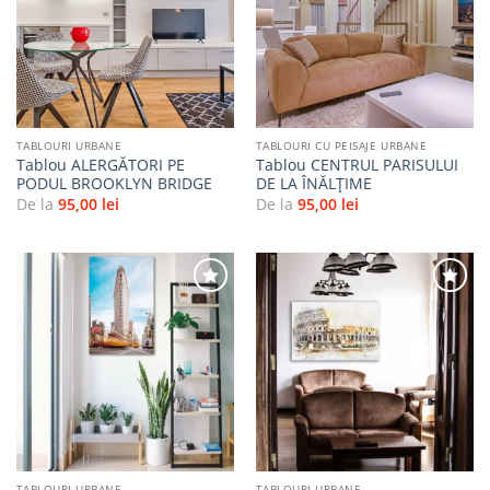
Adaugă
Adaugă
la
la
favorite
favorite
TABLOURI URBANE
TABLOURI CU PEISAJE URBANE
Tablou ALERGĂTORI PE
Tablou CENTRUL PARISULUI
PODUL BROOKLYN BRIDGE
DE LA ÎNĂLȚIME
De la
95,00
lei
De la
95,00
lei
Adaugă
Adaugă
la
la
favorite
favorite
TABLOURI URBANE
TABLOURI URBANE