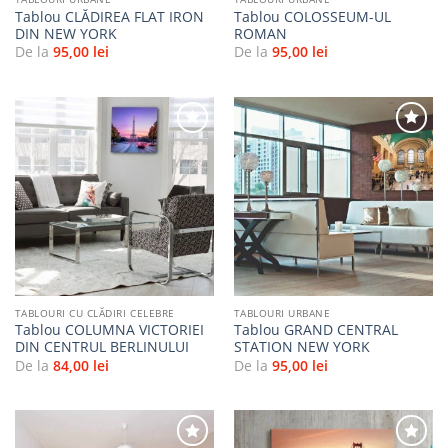
Tablou CLĂDIREA FLAT IRON
Tablou COLOSSEUM-UL
DIN NEW YORK
ROMAN
De la
95,00
lei
De la
95,00
lei
Adaugă
Adaugă
la
la
favorite
favorite
TABLOURI CU CLĂDIRI CELEBRE
TABLOURI URBANE
Tablou COLUMNA VICTORIEI
Tablou GRAND CENTRAL
DIN CENTRUL BERLINULUI
STATION NEW YORK
De la
84,00
lei
De la
95,00
lei