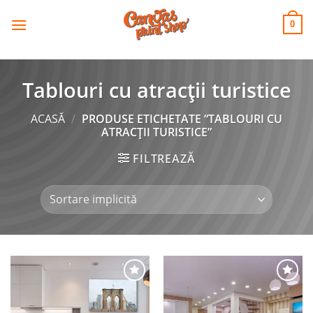
CANVAS
Skip
to
PRINT SHOP
0
content
Tablouri cu atracții turistice
ACASĂ
/
PRODUSE ETICHETATE “TABLOURI CU
ATRACȚII TURISTICE”
FILTREAZĂ