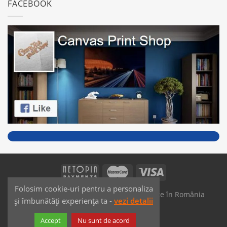
FACEBOOK
Folosim cookie-uri pentru a personaliza
SAIKO MEDIA & SIGNS - Produse fabricate în România
și îmbunătăți experiența ta -
vezi detalii
Dezvoltat de
JPG MEDIA
Accept
Nu sunt de acord