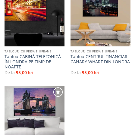
Adaugă
Adaugă
la
la
favorite
favorite
TABLOURI CU PEISAJE URBANE
TABLOURI CU PEISAJE URBANE
Tablou CABINĂ TELEFONICĂ
Tablou CENTRUL FINANCIAR
ÎN LONDRA PE TIMP DE
CANARY WHARF DIN LONDRA
NOAPTE
De la
95,00
lei
De la
95,00
lei
Adaugă
la
favorite