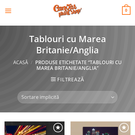
CANVAS
Skip
to
PRINT SHOP
0
content
Tablouri cu Marea
Britanie/Anglia
ACASĂ
/
PRODUSE ETICHETATE “TABLOURI CU
MAREA BRITANIE/ANGLIA”
FILTREAZĂ