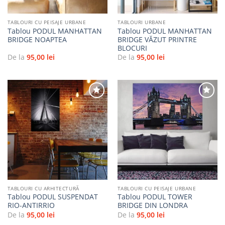
TABLOURI CU PEISAJE URBANE
TABLOURI URBANE
Tablou PODUL MANHATTAN
Tablou PODUL MANHATTAN
BRIDGE NOAPTEA
BRIDGE VĂZUT PRINTRE
BLOCURI
De la
95,00
lei
De la
95,00
lei
Adaugă
Adaugă
la
la
favorite
favorite
TABLOURI CU ARHITECTURĂ
TABLOURI CU PEISAJE URBANE
Tablou PODUL SUSPENDAT
Tablou PODUL TOWER
RIO-ANTIRRIO
BRIDGE DIN LONDRA
De la
95,00
lei
De la
95,00
lei