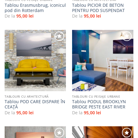
Tablou Erasmusbrug, iconicul
Tablou PICIOR DE BETON
pod din Rotterdam
PENTRU POD SUSPENDAT
De la
95,00
lei
De la
95,00
lei
Adaugă
Adaugă
la
la
favorite
favorite
TABLOURI CU ARHITECTURĂ
TABLOURI CU PEISAJE URBANE
Tablou POD CARE DISPARE ÎN
Tablou PODUL BROOKLYN
CEAȚĂ
BRIDGE PESTE EAST RIVER
De la
95,00
lei
De la
95,00
lei