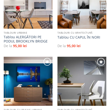
Adaugă
Adaugă
la
la
favorite
favorite
TABLOURI URBANE
TABLOURI CU ARHITECTURĂ
Tablou ALERGĂTORI PE
Tablou CU CAPUL ÎN NORI
PODUL BROOKLYN BRIDGE
De la
95,00
lei
De la
95,00
lei
Adaugă
Adaugă
la
la
favorite
favorite
TABLOURI CU PEISAJE URBANE
TABLOURI CU ARHITECTURĂ