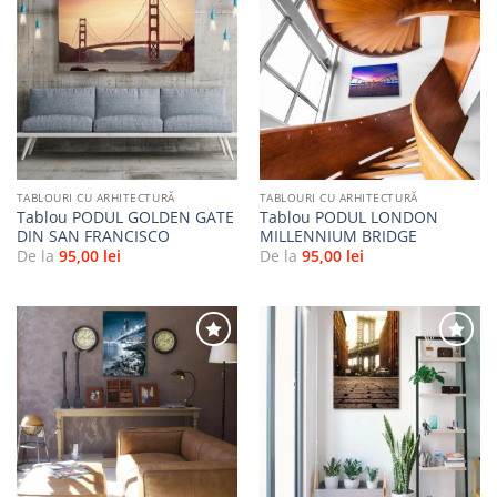
Adaugă
Adaugă
la
la
favorite
favorite
TABLOURI CU ARHITECTURĂ
TABLOURI CU ARHITECTURĂ
Tablou PODUL GOLDEN GATE
Tablou PODUL LONDON
DIN SAN FRANCISCO
MILLENNIUM BRIDGE
De la
95,00
lei
De la
95,00
lei
Adaugă
Adaugă
la
la
favorite
favorite