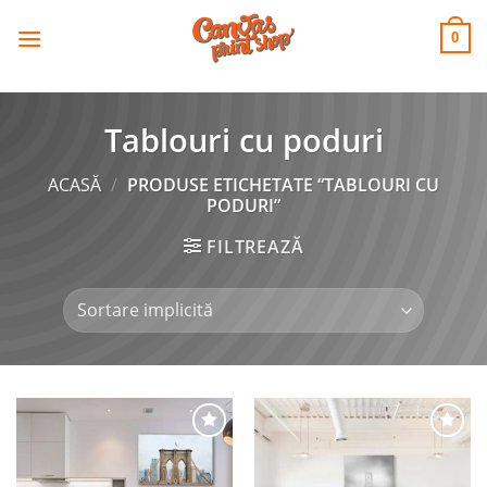
CANVAS
Skip
to
PRINT SHOP
0
content
Tablouri cu poduri
ACASĂ
/
PRODUSE ETICHETATE “TABLOURI CU
PODURI”
FILTREAZĂ