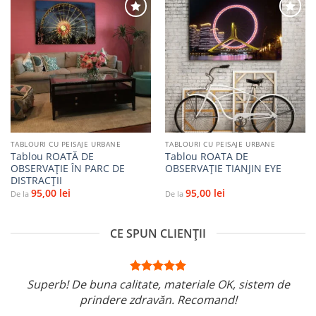
Adaugă
Adaugă
la
la
favorite
favorite
TABLOURI CU PEISAJE URBANE
TABLOURI CU PEISAJE URBANE
Tablou ROATĂ DE
Tablou ROATA DE
OBSERVAȚIE ÎN PARC DE
OBSERVAȚIE TIANJIN EYE
DISTRACȚII
95,00
lei
95,00
lei
De la
De la
CE SPUN CLIENȚII
Superb! De buna calitate, materiale OK, sistem de
prindere zdravăn. Recomand!