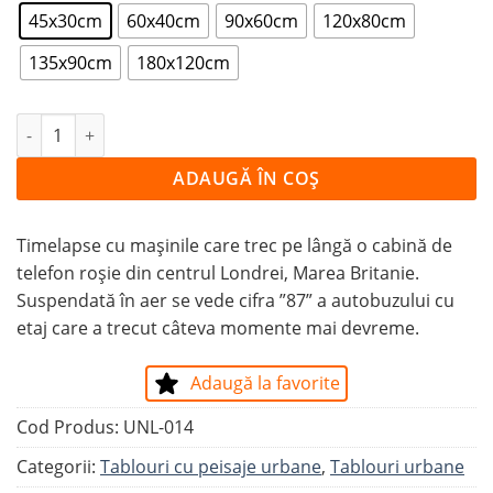
45x30cm
60x40cm
90x60cm
120x80cm
135x90cm
180x120cm
Cantitate Tablou CABINĂ TELEFONICĂ ÎN LONDRA PE T
ADAUGĂ ÎN COȘ
Timelapse cu mașinile care trec pe lângă o cabină de
telefon roșie din centrul Londrei, Marea Britanie.
Suspendată în aer se vede cifra ”87” a autobuzului cu
etaj care a trecut câteva momente mai devreme.
Adaugă la favorite
Cod Produs:
UNL-014
Categorii:
Tablouri cu peisaje urbane
,
Tablouri urbane