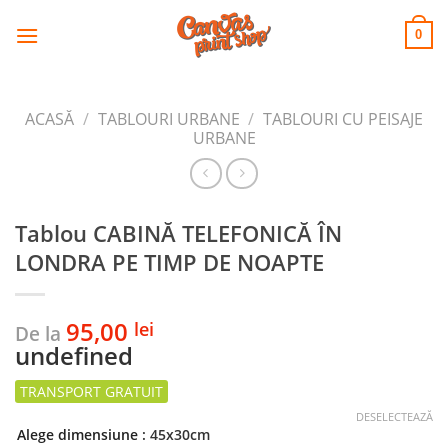
CANVAS
Skip
to
PRINT SHOP
0
content
ACASĂ
/
TABLOURI URBANE
/
TABLOURI CU PEISAJE
URBANE
Tablou CABINĂ TELEFONICĂ ÎN
LONDRA PE TIMP DE NOAPTE
95,00
lei
De la
undefined
DESELECTEAZĂ
Alege dimensiune
: 45x30cm