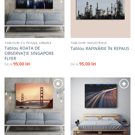
Adaugă
Adaugă
la
la
favorite
favorite
TABLOURI CU PEISAJE URBANE
TABLOURI INDUSTRIALE
Tablou ROATA DE
Tablou RAFINĂRIE ÎN REPAUS
OBSERVAȚIE SINGAPORE
FLYER
95,00
lei
95,00
lei
De la
De la
Adaugă
Adaugă
la
la
favorite
favorite