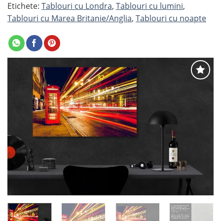
Etichete:
Tablouri cu Londra
,
Tablouri cu lumini
,
Tablouri cu Marea Britanie/Anglia
,
Tablouri cu noapte
Adaugă
la
favorite