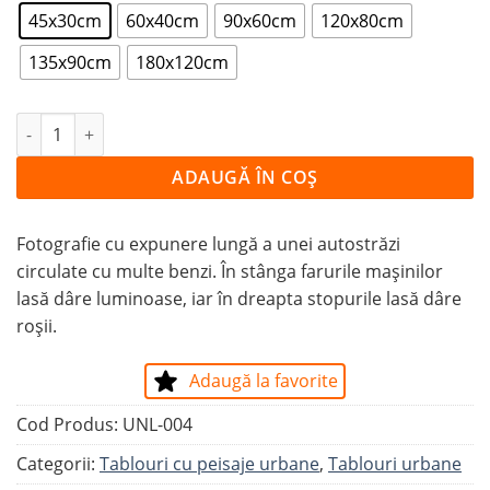
45x30cm
60x40cm
90x60cm
120x80cm
135x90cm
180x120cm
Cantitate Tablou TRAFIC DE NOAPTE PE AUTOSTRADĂ
ADAUGĂ ÎN COȘ
Fotografie cu expunere lungă a unei autostrăzi
circulate cu multe benzi. În stânga farurile mașinilor
lasă dâre luminoase, iar în dreapta stopurile lasă dâre
roșii.
Adaugă la favorite
Cod Produs:
UNL-004
Categorii:
Tablouri cu peisaje urbane
,
Tablouri urbane