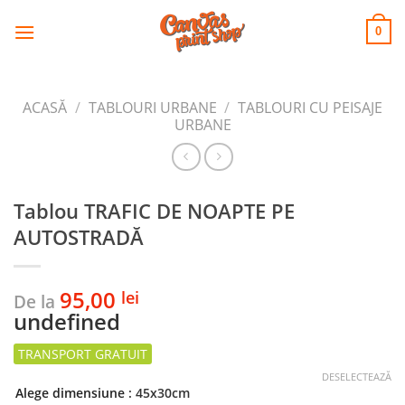
CANVAS
Skip
to
PRINT SHOP
0
content
ACASĂ
/
TABLOURI URBANE
/
TABLOURI CU PEISAJE
URBANE
Tablou TRAFIC DE NOAPTE PE
AUTOSTRADĂ
95,00
lei
De la
undefined
DESELECTEAZĂ
Alege dimensiune
: 45x30cm