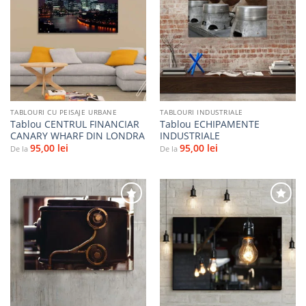
Adaugă
Adaugă
la
la
favorite
favorite
TABLOURI CU PEISAJE URBANE
TABLOURI INDUSTRIALE
Tablou CENTRUL FINANCIAR
Tablou ECHIPAMENTE
CANARY WHARF DIN LONDRA
INDUSTRIALE
95,00
lei
95,00
lei
De la
De la
Adaugă
Adaugă
la
la
favorite
favorite