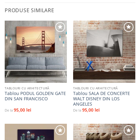
PRODUSE SIMILARE
Adaugă
Adaugă
la
la
favorite
favorite
TABLOURI CU ARHITECTURĂ
TABLOURI CU ARHITECTURĂ
Tablou PODUL GOLDEN GATE
Tablou SALA DE CONCERTE
DIN SAN FRANCISCO
WALT DISNEY DIN LOS
ANGELES
95,00
lei
95,00
lei
De la
De la