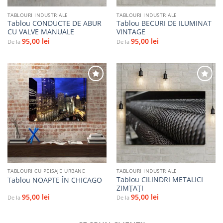
TABLOURI INDUSTRIALE
TABLOURI INDUSTRIALE
Tablou CONDUCTE DE ABUR
Tablou BECURI DE ILUMINAT
CU VALVE MANUALE
VINTAGE
95,00
lei
95,00
lei
De la
De la
Adaugă
Adaugă
la
la
favorite
favorite
TABLOURI CU PEISAJE URBANE
TABLOURI INDUSTRIALE
Tablou CILINDRI METALICI
Tablou NOAPTE ÎN CHICAGO
ZIMȚAȚI
95,00
lei
95,00
lei
De la
De la