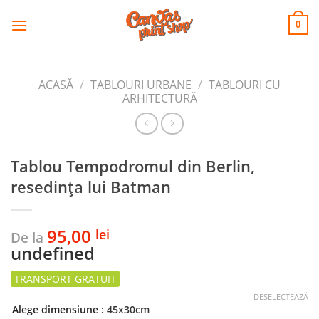
CANVAS
Skip
to
PRINT SHOP
0
content
ACASĂ
/
TABLOURI URBANE
/
TABLOURI CU
ARHITECTURĂ
Tablou Tempodromul din Berlin,
resedința lui Batman
95,00
lei
De la
undefined
DESELECTEAZĂ
Alege dimensiune
: 45x30cm