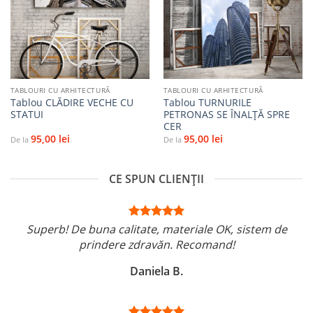
la
la
favorite
favorite
TABLOURI CU ARHITECTURĂ
TABLOURI CU ARHITECTURĂ
Tablou CLĂDIRE VECHE CU
Tablou TURNURILE
STATUI
PETRONAS SE ÎNALȚĂ SPRE
CER
95,00
lei
95,00
lei
De la
De la
CE SPUN CLIENȚII
Superb! De buna calitate, materiale OK, sistem de
prindere zdravăn. Recomand!
Daniela B.