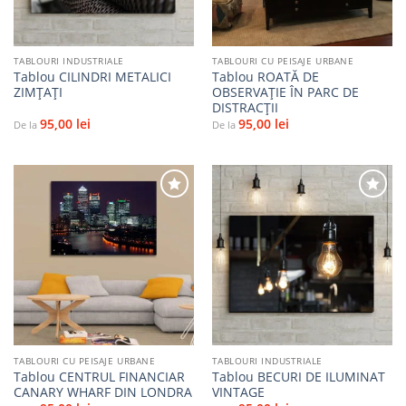
TABLOURI INDUSTRIALE
TABLOURI CU PEISAJE URBANE
Tablou CILINDRI METALICI
Tablou ROATĂ DE
ZIMȚAȚI
OBSERVAȚIE ÎN PARC DE
DISTRACȚII
95,00
lei
95,00
lei
De la
De la
Adaugă
Adaugă
la
la
favorite
favorite
TABLOURI CU PEISAJE URBANE
TABLOURI INDUSTRIALE
Tablou CENTRUL FINANCIAR
Tablou BECURI DE ILUMINAT
CANARY WHARF DIN LONDRA
VINTAGE