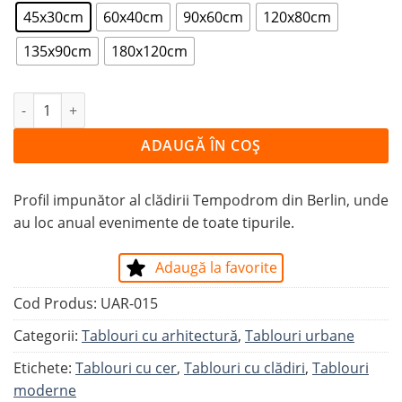
45x30cm
60x40cm
90x60cm
120x80cm
135x90cm
180x120cm
Cantitate Tablou Tempodromul din Berlin, resedința lui 
ADAUGĂ ÎN COȘ
Profil impunător al clădirii Tempodrom din Berlin, unde
au loc anual evenimente de toate tipurile.
Adaugă la favorite
Cod Produs:
UAR-015
Categorii:
Tablouri cu arhitectură
,
Tablouri urbane
Etichete:
Tablouri cu cer
,
Tablouri cu clădiri
,
Tablouri
moderne