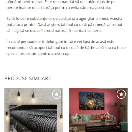
PRODUSE SIMILARE
Adaugă
Adaugă
la
la
favorite
favorite