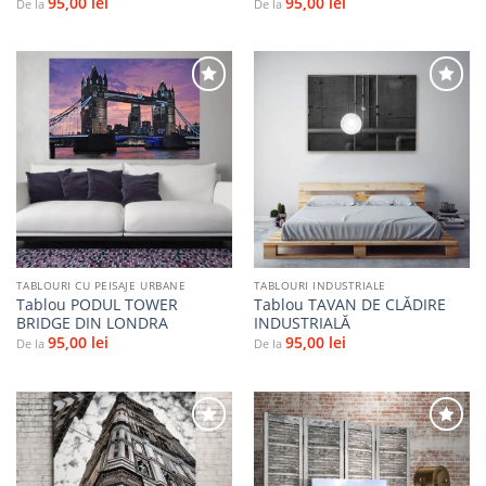
95,00
lei
95,00
lei
De la
De la
Adaugă
Adaugă
la
la
favorite
favorite
TABLOURI CU PEISAJE URBANE
TABLOURI INDUSTRIALE
Tablou PODUL TOWER
Tablou TAVAN DE CLĂDIRE
BRIDGE DIN LONDRA
INDUSTRIALĂ
95,00
lei
95,00
lei
De la
De la
Adaugă
Adaugă