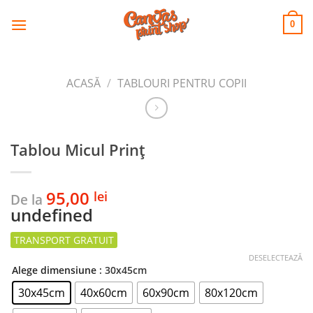
CANVAS
Skip
to
PRINT SHOP
0
content
ACASĂ
/
TABLOURI PENTRU COPII
Tablou Micul Prinț
95,00
lei
De la
undefined
DESELECTEAZĂ
Alege dimensiune
: 30x45cm
30x45cm
40x60cm
60x90cm
80x120cm