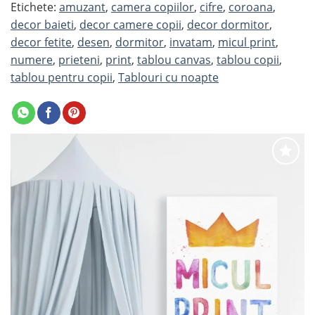
Etichete:
amuzant
,
camera copiilor
,
cifre
,
coroana
,
decor baieti
,
decor camere copii
,
decor dormitor
,
decor fetite
,
desen
,
dormitor
,
invatam
,
micul print
,
numere
,
prieteni
,
print
,
tablou canvas
,
tablou copii
,
tablou pentru copii
,
Tablouri cu noapte
Adaugă
la
favorite