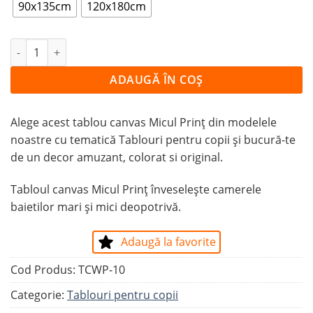
90x135cm
120x180cm
Cantitate Tablou Micul Prinț
ADAUGĂ ÎN COȘ
Alege acest tablou canvas Micul Prinț din modelele
noastre cu tematică Tablouri pentru copii și bucură-te
de un decor amuzant, colorat si original.
Tabloul canvas Micul Prinț înveselește camerele
baietilor
mari
și
mici
deopotrivă.
Adaugă la favorite
Cod Produs:
TCWP-10
Categorie:
Tablouri pentru copii