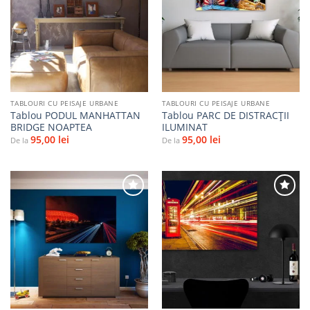
Adaugă
Adaugă
la
la
favorite
favorite
TABLOURI CU PEISAJE URBANE
TABLOURI CU PEISAJE URBANE
Tablou PODUL MANHATTAN
Tablou PARC DE DISTRACȚII
BRIDGE NOAPTEA
ILUMINAT
95,00
lei
95,00
lei
De la
De la
Adaugă
Adaugă
la
la
favorite
favorite