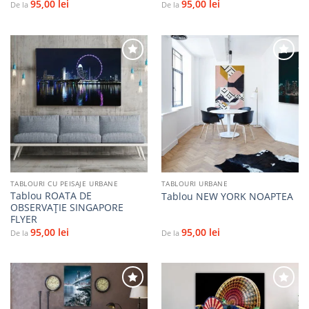
95,00
lei
95,00
lei
De la
De la
Adaugă
Adaugă
la
la
favorite
favorite
TABLOURI CU PEISAJE URBANE
TABLOURI URBANE
Tablou ROATA DE
Tablou NEW YORK NOAPTEA
OBSERVAȚIE SINGAPORE
FLYER
95,00
lei
95,00
lei
De la
De la