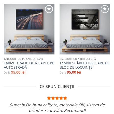
Adaugă
Adaugă
la
la
favorite
favorite
TABLOURI CU PEISAJE URBANE
TABLOURI CU ARHITECTURĂ
Tablou TRAFIC DE NOAPTE PE
Tablou SCĂRI EXTERIOARE DE
AUTOSTRADĂ
BLOC DE LOCUINȚE
95,00
lei
95,00
lei
De la
De la
CE SPUN CLIENȚII
Superb! De buna calitate, materiale OK, sistem de
prindere zdravăn. Recomand!