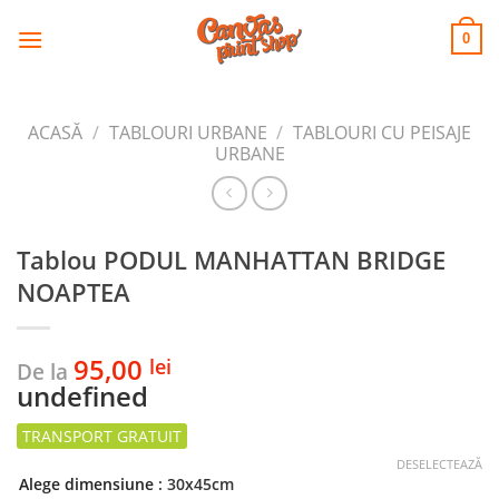
CANVAS
Skip
to
PRINT SHOP
0
content
ACASĂ
/
TABLOURI URBANE
/
TABLOURI CU PEISAJE
URBANE
Tablou PODUL MANHATTAN BRIDGE
NOAPTEA
95,00
lei
De la
undefined
DESELECTEAZĂ
Alege dimensiune
: 30x45cm