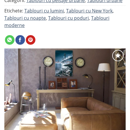
Categorii:
Tablouri cu peisaje urbane
,
Tablouri urbane
Etichete:
Tablouri cu lumini
,
Tablouri cu New York
,
Tablouri cu noapte
,
Tablouri cu poduri
,
Tablouri
moderne
Adaugă
la
favorite