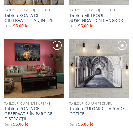
TABLOURI CU PEISAJE URBANE
TABLOURI CU PEISAJE URBANE
Tablou ROATA DE
Tablou METROUL
OBSERVAȚIE TIANJIN EYE
SUSPENDAT DIN BANGKOK
95,00
lei
95,00
lei
De la
De la
Adaugă
Adaugă
la
la
favorite
favorite
TABLOURI CU PEISAJE URBANE
TABLOURI CU ARHITECTURĂ
Tablou ROATĂ DE
Tablou CULOAR CU ARCADE
OBSERVAȚIE ÎN PARC DE
GOTICE
DISTRACȚII
95,00
lei
95,00
lei
De la
De la