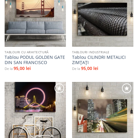
Adaugă
Adaugă
la
la
favorite
favorite
TABLOURI CU ARHITECTURĂ
TABLOURI INDUSTRIALE
Tablou PODUL GOLDEN GATE
Tablou CILINDRI METALICI
DIN SAN FRANCISCO
ZIMȚAȚI
95,00
lei
95,00
lei
De la
De la
Adaugă
Adaugă
la
la
favorite
favorite