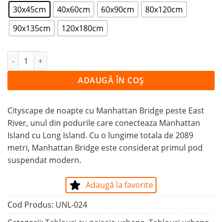
30x45cm
40x60cm
60x90cm
80x120cm
90x135cm
120x180cm
Cantitate Tablou PODUL MANHATTAN BRIDGE NOAPTE
ADAUGĂ ÎN COȘ
Cityscape de noapte cu Manhattan Bridge peste East
River, unul din podurile care conecteaza Manhattan
Island cu Long Island. Cu o lungime totala de 2089
metri, Manhattan Bridge este considerat primul pod
suspendat modern.
Adaugă la favorite
Cod Produs:
UNL-024