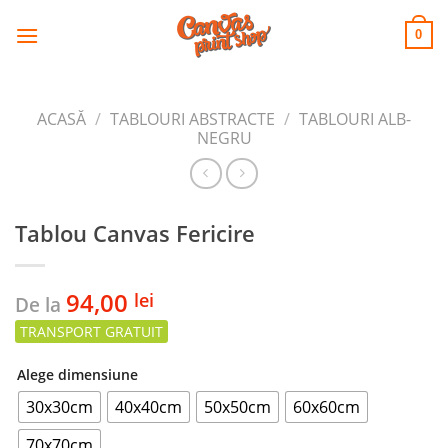
CANVAS
Skip
to
PRINT SHOP
0
content
ACASĂ
/
TABLOURI ABSTRACTE
/
TABLOURI ALB-
NEGRU
Tablou Canvas Fericire
94,00
lei
De la
Alege dimensiune
30x30cm
40x40cm
50x50cm
60x60cm
70x70cm