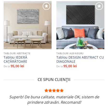
Adaugă
Adaugă
la
la
favorite
favorite
TABLOURI ABSTRACTE
TABLOURI ALB-NEGRU
Tablou IEDERĂ
Tablou DESIGN ABSTRACT CU
CAȚĂRĂTOARE
DIAGONALE
95,00
lei
95,00
lei
De la
De la
CE SPUN CLIENȚII
Superb! De buna calitate, materiale OK, sistem de
prindere zdravăn. Recomand!