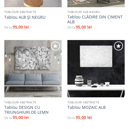
TABLOURI ABSTRACTE
TABLOURI ALB-NEGRU
Tablou CLĂDIRE DIN CIMENT
Tablou ALB ȘI NEGRU
ALB
95,00
lei
95,00
lei
De la
De la
Adaugă
Adaugă
la
la
favorite
favorite
TABLOURI ABSTRACTE
TABLOURI ABSTRACTE
Tablou DESIGN CU
Tablou MOZAIC ALB
TRIUNGHIURI DE LEMN
95,00
lei
95,00
lei
De la
De la