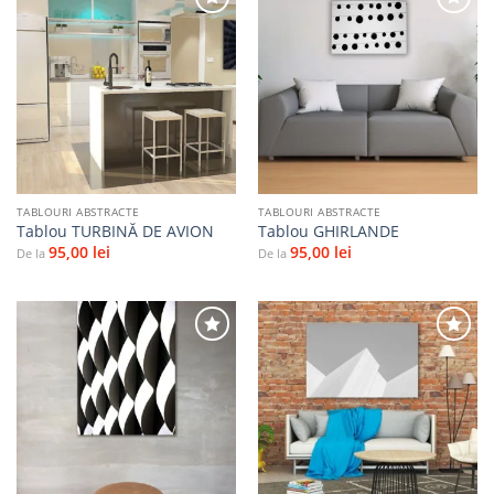
Adaugă
Adaugă
la
la
favorite
favorite
TABLOURI ABSTRACTE
TABLOURI ABSTRACTE
Tablou TURBINĂ DE AVION
Tablou GHIRLANDE
95,00
lei
95,00
lei
De la
De la
Adaugă
Adaugă
la
la
favorite
favorite