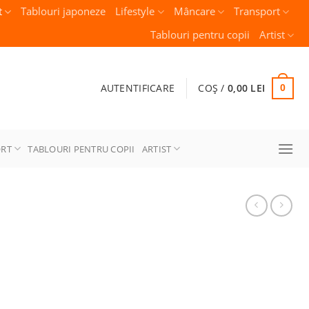
t
Tablouri japoneze
Lifestyle
Mâncare
Transport
Tablouri pentru copii
Artist
AUTENTIFICARE
COȘ /
0,00
LEI
0
ORT
TABLOURI PENTRU COPII
ARTIST