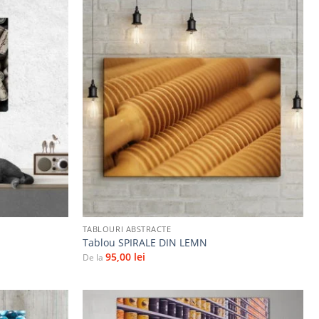
Adaugă
Adaugă
la
la
favorite
favorite
+
TABLOURI ABSTRACTE
Tablou SPIRALE DIN LEMN
95,00
lei
De la