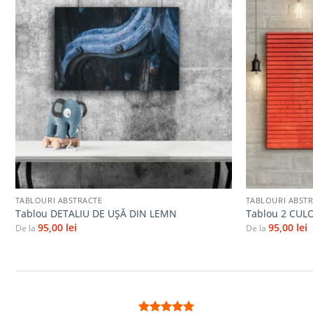
Adaugă
la
favorite
+
+
TABLOURI ABSTRACTE
TABLOURI ABST
Tablou DETALIU DE UŞĂ DIN LEMN
Tablou 2 CUL
95,00
lei
95,00
lei
De la
De la