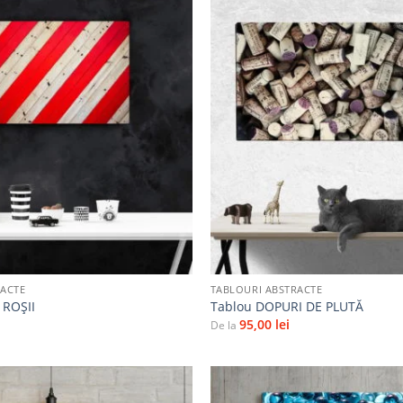
Adaugă
la
favorite
+
RACTE
TABLOURI ABSTRACTE
 ROŞII
Tablou DOPURI DE PLUTĂ
95,00
lei
De la