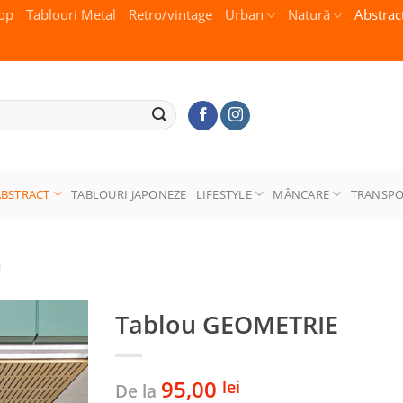
op
Tablouri Metal
Retro/vintage
Urban
Natură
Abstrac
ABSTRACT
TABLOURI JAPONEZE
LIFESTYLE
MÂNCARE
TRANSP
U
Tablou GEOMETRIE
95,00
lei
De la
Adaugă