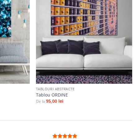
Adaugă
Adaugă
la
la
favorite
favorite
+
TABLOURI ABSTRACTE
Tablou ORDINE
95,00
lei
De la