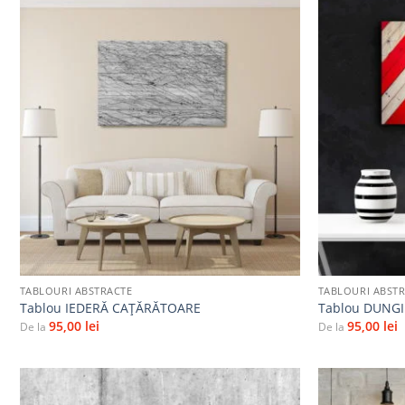
Adaugă
la
favorite
+
+
TABLOURI ABSTRACTE
TABLOURI ABST
Tablou IEDERĂ CAȚĂRĂTOARE
Tablou DUNGI
95,00
lei
95,00
lei
De la
De la