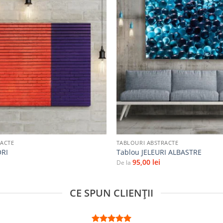
Adaugă
la
favorite
+
RACTE
TABLOURI ABSTRACTE
ORI
Tablou JELEURI ALBASTRE
95,00
lei
De la
CE SPUN CLIENȚII