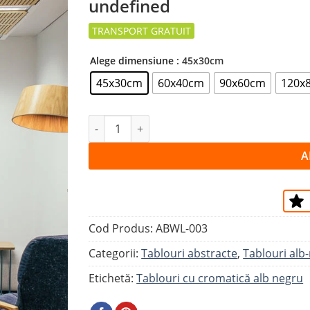
undefined
la
favorite
Alege dimensiune
: 45x30cm
45x30cm
60x40cm
90x60cm
120x
Cantitate Tablou GEOMETRIE
A
Cod Produs:
ABWL-003
Categorii:
Tablouri abstracte
,
Tablouri alb
Etichetă:
Tablouri cu cromatică alb negru