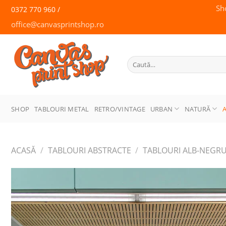
Skip
Sh
0372 770 960 /
to
office@canvasprintshop.ro
content
CANVAS
PRINT SHOP
Caută
după:
SHOP
TABLOURI METAL
RETRO/VINTAGE
URBAN
NATURĂ
ACASĂ
/
TABLOURI ABSTRACTE
/
TABLOURI ALB-NEGR