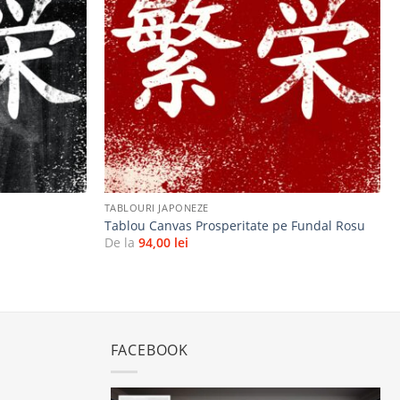
la
la
favorite
favorite
+
TABLOURI JAPONEZE
Tablou Canvas Prosperitate pe Fundal Rosu
De la
94,00
lei
FACEBOOK