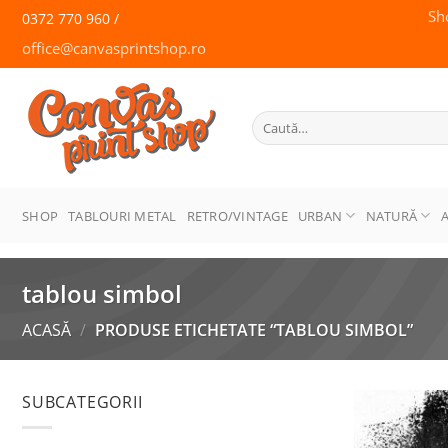
Skip
Sh
0372 770 960 /
to
office@canvasprintshop.ro
content
CANVAS
PRINT SHOP
Caută
după:
SHOP
TABLOURI METAL
RETRO/VINTAGE
URBAN
NATURĂ
tablou simbol
ACASĂ
/
PRODUSE ETICHETATE “TABLOU SIMBOL”
SUBCATEGORII