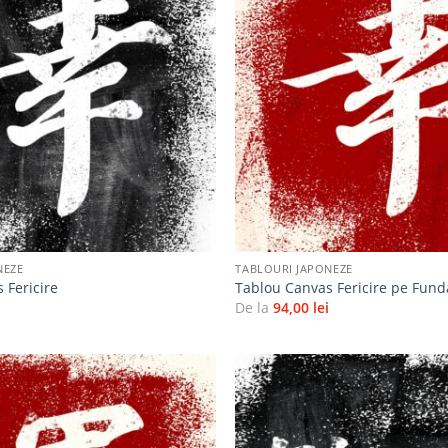
Adaugă
la
favorite
+
NEZE
TABLOURI JAPONEZE
 Fericire
Tablou Canvas Fericire pe Fund
i
De la
94,00
lei
Adaugă