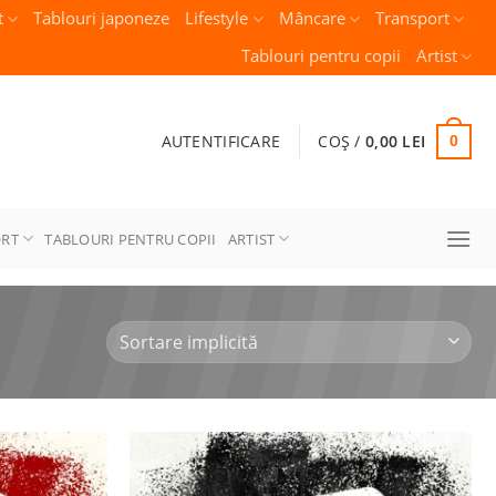
t
Tablouri japoneze
Lifestyle
Mâncare
Transport
Tablouri pentru copii
Artist
AUTENTIFICARE
COȘ /
0,00
LEI
0
ORT
TABLOURI PENTRU COPII
ARTIST