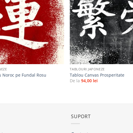
la
favorite
+
NEZE
TABLOURI JAPONEZE
s Noroc pe Fundal Rosu
Tablou Canvas Prosperitate
i
De la
94,00
lei
SUPORT