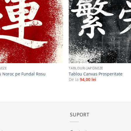
la
favorite
+
NEZE
TABLOURI JAPONEZE
s Noroc pe Fundal Rosu
Tablou Canvas Prosperitate
i
De la
94,00
lei
SUPORT