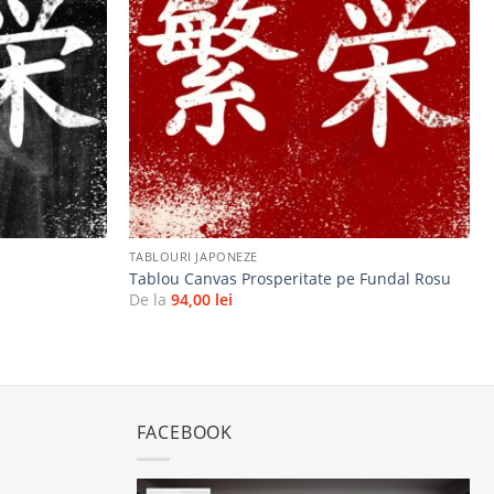
la
la
favorite
favorite
+
TABLOURI JAPONEZE
Tablou Canvas Prosperitate pe Fundal Rosu
De la
94,00
lei
FACEBOOK