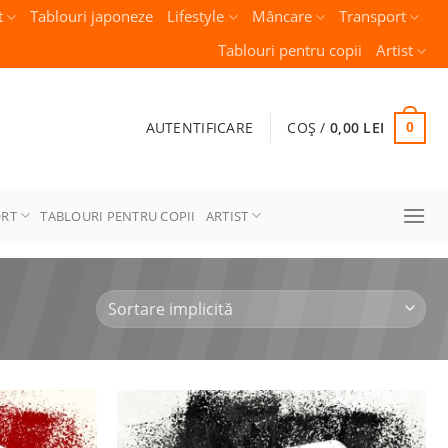
t
Tablouri japoneze
Lifestyle
Mâncare
Transport
Tablouri pentru copii
Artist
AUTENTIFICARE
COȘ /
0,00
LEI
0
ORT
TABLOURI PENTRU COPII
ARTIST