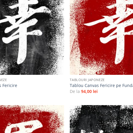
Adaugă
la
favorite
+
NEZE
TABLOURI JAPONEZE
 Fericire
Tablou Canvas Fericire pe Fund
i
De la
94,00
lei
Adaugă