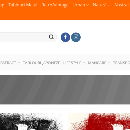
op
Tablouri Metal
Retro/vintage
Urban
Natură
Abstrac
ABSTRACT
TABLOURI JAPONEZE
LIFESTYLE
MÂNCARE
TRANSP