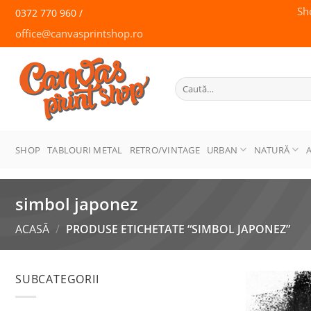
Skip
Sh
0372 770 960 /
to
office@canvasprintshop.ro
content
CANVAS
PRINT SHOP
Caută
după:
SHOP
TABLOURI METAL
RETRO/VINTAGE
URBAN
NATURĂ
simbol japonez
ACASĂ
/
PRODUSE ETICHETATE “SIMBOL JAPONEZ”
SUBCATEGORII