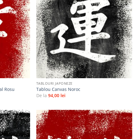
Adaugă
Adaugă
la
la
favorite
favorite
+
TABLOURI JAPONEZE
al Rosu
Tablou Canvas Noroc
De la
94,00
lei
Adaugă
Adaugă