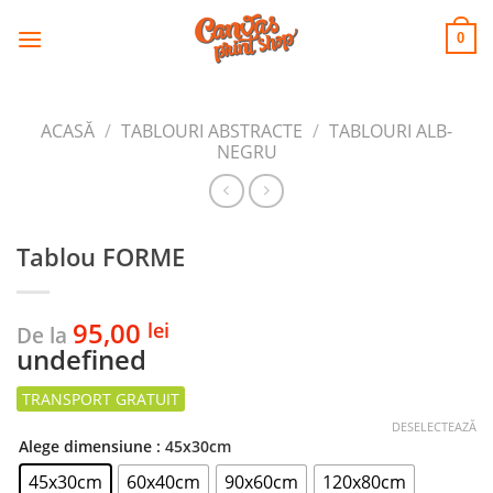
CANVAS
Skip
to
PRINT SHOP
0
content
ACASĂ
/
TABLOURI ABSTRACTE
/
TABLOURI ALB-
NEGRU
Tablou FORME
95,00
lei
De la
undefined
DESELECTEAZĂ
Alege dimensiune
: 45x30cm
45x30cm
60x40cm
90x60cm
120x80cm