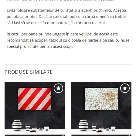
PRODUSE SIMILARE
Adaugă
Adaugă
la
la
favorite
favorite