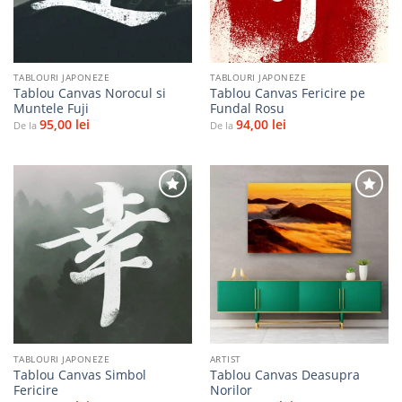
TABLOURI JAPONEZE
TABLOURI JAPONEZE
Tablou Canvas Norocul si
Tablou Canvas Fericire pe
Muntele Fuji
Fundal Rosu
95,00
lei
94,00
lei
De la
De la
Adaugă
Adaugă
la
la
favorite
favorite
TABLOURI JAPONEZE
ARTIST
Tablou Canvas Simbol
Tablou Canvas Deasupra
Fericire
Norilor