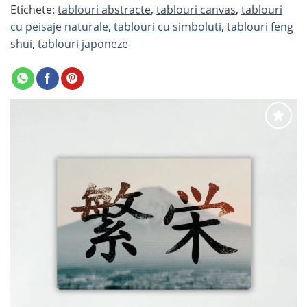
Etichete:
tablouri abstracte
,
tablouri canvas
,
tablouri
cu peisaje naturale
,
tablouri cu simboluti
,
tablouri feng
shui
,
tablouri japoneze
Adaugă
la
favorite