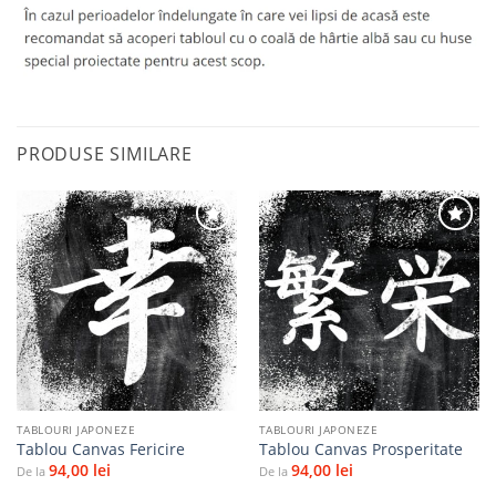
PRODUSE SIMILARE
Adaugă
Adaugă
la
la
favorite
favorite
TABLOURI JAPONEZE
TABLOURI JAPONEZE
Tablou Canvas Fericire
Tablou Canvas Prosperitate
94,00
lei
94,00
lei
De la
De la