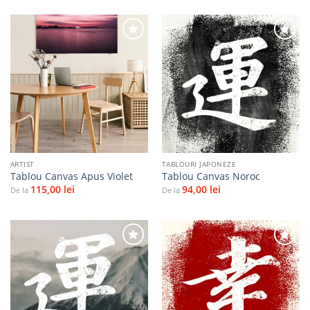
Adaugă
Adaugă
la
la
favorite
favorite
ARTIST
TABLOURI JAPONEZE
Tablou Canvas Apus Violet
Tablou Canvas Noroc
115,00
lei
94,00
lei
De la
De la
Adaugă
Adaugă
la
la
favorite
favorite