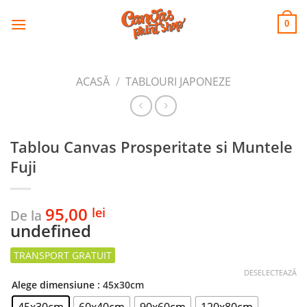
CANVAS
Skip
to
PRINT SHOP
0
content
ACASĂ
/
TABLOURI JAPONEZE
Tablou Canvas Prosperitate si Muntele
Fuji
95,00
lei
De la
undefined
DESELECTEAZĂ
Alege dimensiune
: 45x30cm
45x30cm
60x40cm
90x60cm
120x80cm