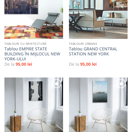
Adaugă
Adaugă
la
la
favorite
favorite
TABLOURI CU ARHITECTURĂ
TABLOURI URBANE
Tablou EMPIRE STATE
Tablou GRAND CENTRAL
BUILDING ÎN MIJLOCUL NEW
STATION NEW YORK
YORK-ULUI
De la
95,00
lei
De la
95,00
lei
Adaugă
Adaugă
la
la
favorite
favorite