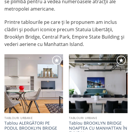
se plimbă pentru a vedea numeroasele atracții ale
metropolei americane.
Printre tablourile pe care ți le propunem am inclus
clădiri și poduri iconice precum Statuia Libertății,
Brooklyn Bridge, Central Park, Empire State Building și
vederi aeriene cu Manhattan Island.
Adaugă
Adaugă
la
la
favorite
favorite
TABLOURI URBANE
TABLOURI URBANE
Tablou ALERGĂTORI PE
Tablou BROOKLYN BRIDGE
PODUL BROOKLYN BRIDGE
NOAPTEA CU MANHATTAN ÎN