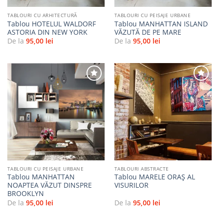
TABLOURI CU ARHITECTURĂ
TABLOURI CU PEISAJE URBANE
Tablou HOTELUL WALDORF
Tablou MANHATTAN ISLAND
ASTORIA DIN NEW YORK
VĂZUTĂ DE PE MARE
De la
95,00
lei
De la
95,00
lei
Adaugă
Adaugă
la
la
favorite
favorite
TABLOURI CU PEISAJE URBANE
TABLOURI ABSTRACTE
Tablou MANHATTAN
Tablou MARELE ORAȘ AL
NOAPTEA VĂZUT DINSPRE
VISURILOR
BROOKLYN
De la
95,00
lei
De la
95,00
lei