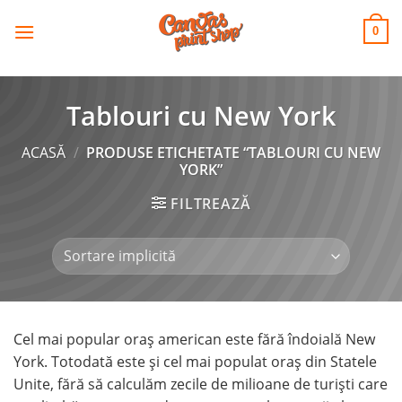
CANVAS
Skip
to
PRINT SHOP
0
content
Tablouri cu New York
ACASĂ
/
PRODUSE ETICHETATE “TABLOURI CU NEW
YORK”
FILTREAZĂ
Cel mai popular oraș american este fără îndoială New
York. Totodată este și cel mai populat oraș din Statele
Unite, fără să calculăm zecile de milioane de turiști care