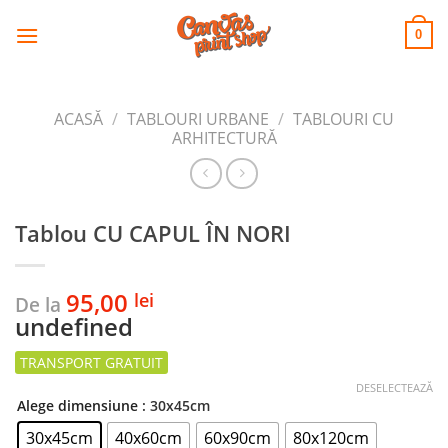
CANVAS
Skip
to
PRINT SHOP
0
content
ACASĂ
/
TABLOURI URBANE
/
TABLOURI CU
ARHITECTURĂ
Tablou CU CAPUL ÎN NORI
95,00
lei
De la
undefined
DESELECTEAZĂ
Alege dimensiune
: 30x45cm
30x45cm
40x60cm
60x90cm
80x120cm