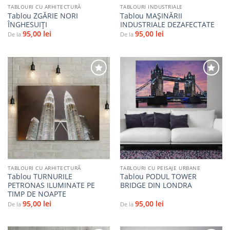
TABLOURI CU ARHITECTURĂ
TABLOURI INDUSTRIALE
Tablou ZGĂRIE NORI
Tablou MAȘINĂRII
ÎNGHESUIȚI
INDUSTRIALE DEZAFECTATE
95,00
lei
95,00
lei
De la
De la
Adaugă
Adaugă
la
la
favorite
favorite
TABLOURI CU ARHITECTURĂ
TABLOURI CU PEISAJE URBANE
Tablou TURNURILE
Tablou PODUL TOWER
PETRONAS ILUMINATE PE
BRIDGE DIN LONDRA
TIMP DE NOAPTE
95,00
lei
95,00
lei
De la
De la