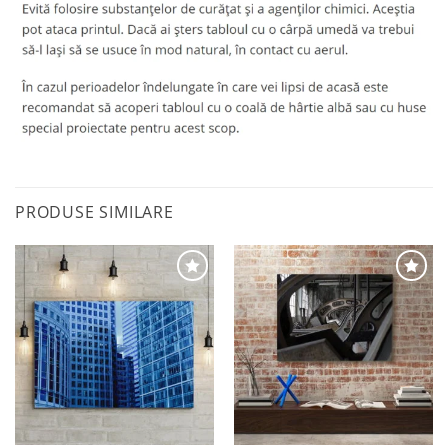
PRODUSE SIMILARE
Adaugă
Adaugă
la
la
favorite
favorite