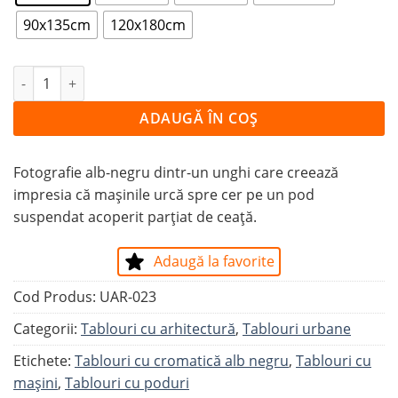
90x135cm
120x180cm
Cantitate Tablou CU CAPUL ÎN NORI
ADAUGĂ ÎN COȘ
Fotografie alb-negru dintr-un unghi care creează
impresia că mașinile urcă spre cer pe un pod
suspendat acoperit parțiat de ceață.
Adaugă la favorite
Cod Produs:
UAR-023
Categorii:
Tablouri cu arhitectură
,
Tablouri urbane
Etichete:
Tablouri cu cromatică alb negru
,
Tablouri cu
mașini
,
Tablouri cu poduri