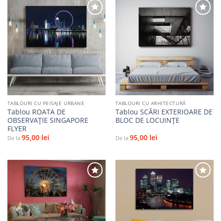
Adaugă
Adaugă
la
la
favorite
favorite
TABLOURI CU PEISAJE URBANE
TABLOURI CU ARHITECTURĂ
Tablou ROATA DE
Tablou SCĂRI EXTERIOARE DE
OBSERVAȚIE SINGAPORE
BLOC DE LOCUINȚE
FLYER
95,00
lei
95,00
lei
De la
De la
Adaugă
Adaugă
la
la
favorite
favorite