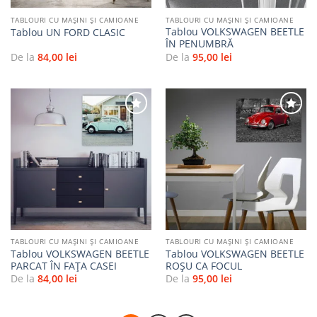
TABLOURI CU MAŞINI ŞI CAMIOANE
TABLOURI CU MAŞINI ŞI CAMIOANE
Tablou VOLKSWAGEN BEETLE
Tablou UN FORD CLASIC
ÎN PENUMBRĂ
De la
84,00
lei
De la
95,00
lei
Adaugă
Adaugă
la
la
favorite
favorite
TABLOURI CU MAŞINI ŞI CAMIOANE
TABLOURI CU MAŞINI ŞI CAMIOANE
Tablou VOLKSWAGEN BEETLE
Tablou VOLKSWAGEN BEETLE
PARCAT ÎN FAȚA CASEI
ROȘU CA FOCUL
De la
84,00
lei
De la
95,00
lei