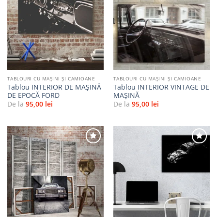
Adaugă
Adaugă
la
la
favorite
favorite
TABLOURI CU MAŞINI ŞI CAMIOANE
TABLOURI CU MAŞINI ŞI CAMIOANE
Tablou INTERIOR DE MAȘINĂ
Tablou INTERIOR VINTAGE DE
DE EPOCĂ FORD
MAȘINĂ
De la
95,00
lei
De la
95,00
lei
Adaugă
Adaugă
la
la
favorite
favorite