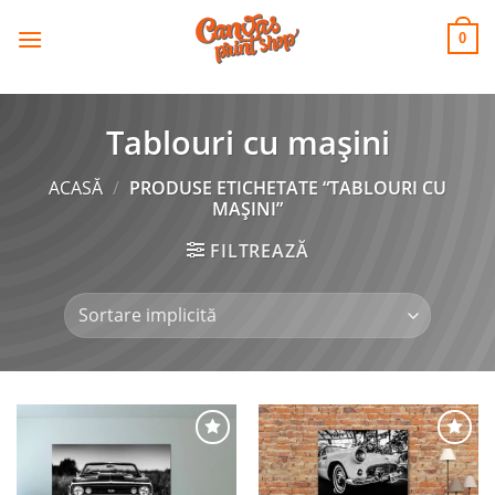
CANVAS
Skip
to
PRINT SHOP
0
content
Tablouri cu mașini
ACASĂ
/
PRODUSE ETICHETATE “TABLOURI CU
MAȘINI”
FILTREAZĂ