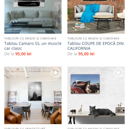
Adaugă
Adaugă
la
la
favorite
favorite
TABLOURI CU MAŞINI ŞI CAMIOANE
TABLOURI CU MAŞINI ŞI CAMIOANE
Tablou Camaro SS, un muscle
Tablou COUPE DE EPOCĂ DIN
car clasic
CALIFORNIA
De la
95,00
lei
De la
95,00
lei
Adaugă
Adaugă
la
la
favorite
favorite
TABLOURI CU ARHITECTURĂ
TABLOURI CU MAŞINI ŞI CAMIOANE