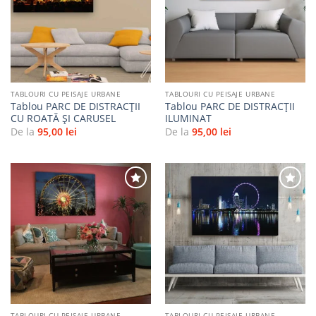
Adaugă
Adaugă
la
la
favorite
favorite
TABLOURI CU PEISAJE URBANE
TABLOURI CU PEISAJE URBANE
Tablou PARC DE DISTRACȚII
Tablou PARC DE DISTRACȚII
CU ROATĂ ȘI CARUSEL
ILUMINAT
De la
95,00
lei
De la
95,00
lei
Adaugă
Adaugă
la
la
favorite
favorite
TABLOURI CU PEISAJE URBANE
TABLOURI CU PEISAJE URBANE