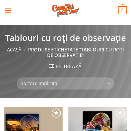
CANVAS
Skip
to
PRINT SHOP
0
content
Tablouri cu roți de observație
ACASĂ
/
PRODUSE ETICHETATE “TABLOURI CU ROȚI
DE OBSERVAȚIE”
FILTREAZĂ