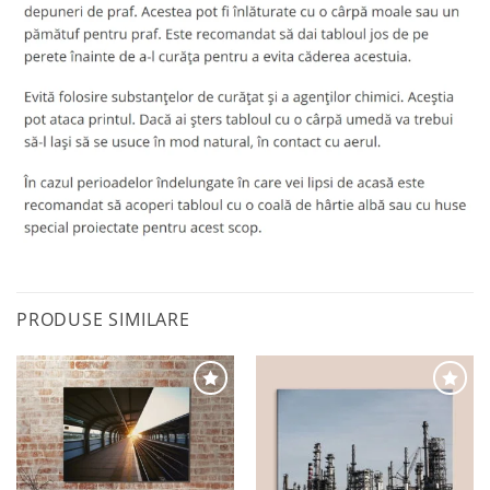
PRODUSE SIMILARE
Adaugă
Adaugă
la
la
favorite
favorite