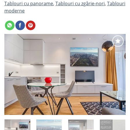
Tablouri cu panorame
,
Tablouri cu zgârie-nori
,
Tablouri
moderne
Adaugă
la
favorite