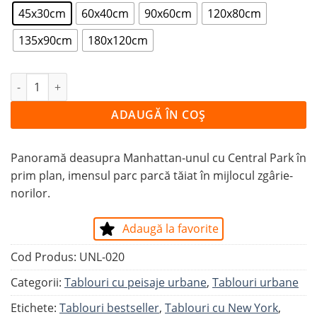
45x30cm
60x40cm
90x60cm
120x80cm
135x90cm
180x120cm
Cantitate Tablou PANORMĂ ASUPRA CENTRAL PARK
ADAUGĂ ÎN COȘ
Panoramă deasupra Manhattan-unul cu Central Park în
prim plan, imensul parc parcă tăiat în mijlocul zgârie-
norilor.
Adaugă la favorite
Cod Produs:
UNL-020
Categorii:
Tablouri cu peisaje urbane
,
Tablouri urbane
Etichete:
Tablouri bestseller
,
Tablouri cu New York
,