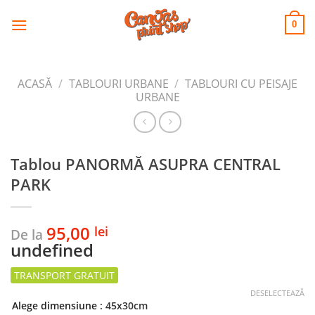
CANVAS
Skip
to
PRINT SHOP
0
content
ACASĂ
/
TABLOURI URBANE
/
TABLOURI CU PEISAJE
URBANE
Tablou PANORMĂ ASUPRA CENTRAL
PARK
95,00
lei
De la
undefined
DESELECTEAZĂ
Alege dimensiune
: 45x30cm