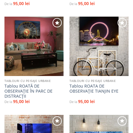
95,00
lei
95,00
lei
De la
De la
Adaugă
Adaugă
la
la
favorite
favorite
TABLOURI CU PEISAJE URBANE
TABLOURI CU PEISAJE URBANE
Tablou ROATĂ DE
Tablou ROATA DE
OBSERVAȚIE ÎN PARC DE
OBSERVAȚIE TIANJIN EYE
DISTRACȚII
95,00
lei
95,00
lei
De la
De la