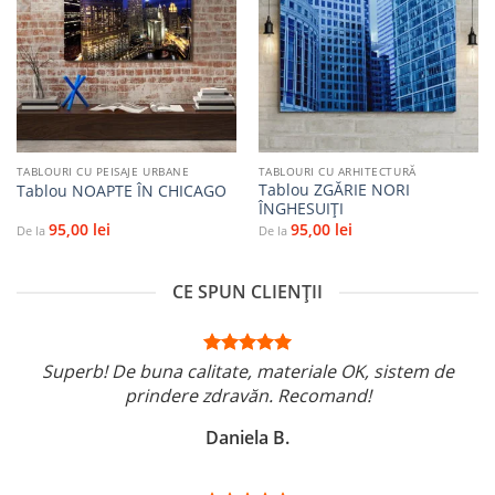
Adaugă
Adaugă
la
la
favorite
favorite
TABLOURI CU PEISAJE URBANE
TABLOURI CU ARHITECTURĂ
Tablou ZGĂRIE NORI
Tablou NOAPTE ÎN CHICAGO
ÎNGHESUIȚI
95,00
lei
95,00
lei
De la
De la
CE SPUN CLIENȚII
Superb! De buna calitate, materiale OK, sistem de
prindere zdravăn. Recomand!
Daniela B.