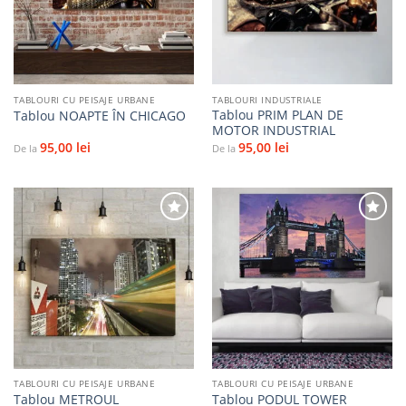
favorite
favorite
TABLOURI CU PEISAJE URBANE
TABLOURI INDUSTRIALE
Tablou PRIM PLAN DE
Tablou NOAPTE ÎN CHICAGO
MOTOR INDUSTRIAL
95,00
lei
95,00
lei
De la
De la
Adaugă
Adaugă
la
la
favorite
favorite
TABLOURI CU PEISAJE URBANE
TABLOURI CU PEISAJE URBANE
Tablou METROUL
Tablou PODUL TOWER