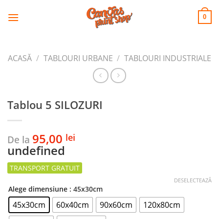
CANVAS
Skip
to
PRINT SHOP
0
content
ACASĂ
/
TABLOURI URBANE
/
TABLOURI INDUSTRIALE
Tablou 5 SILOZURI
95,00
lei
De la
undefined
DESELECTEAZĂ
Alege dimensiune
: 45x30cm
45x30cm
60x40cm
90x60cm
120x80cm