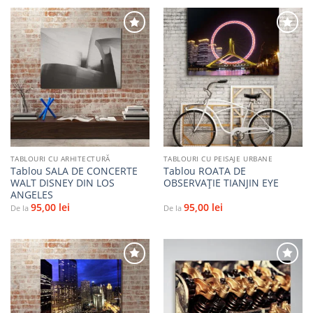
Adaugă
Adaugă
la
la
favorite
favorite
TABLOURI CU ARHITECTURĂ
TABLOURI CU PEISAJE URBANE
Tablou SALA DE CONCERTE
Tablou ROATA DE
WALT DISNEY DIN LOS
OBSERVAȚIE TIANJIN EYE
ANGELES
95,00
lei
95,00
lei
De la
De la
Adaugă
Adaugă
la
la