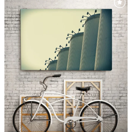
Adaugă
la
favorite