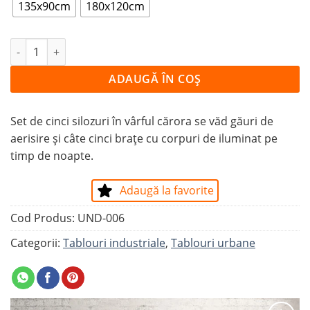
135x90cm
180x120cm
Cantitate Tablou 5 SILOZURI
ADAUGĂ ÎN COȘ
Set de cinci silozuri în vârful cărora se văd găuri de
aerisire și câte cinci brațe cu corpuri de iluminat pe
timp de noapte.
Adaugă la favorite
Cod Produs:
UND-006
Categorii:
Tablouri industriale
,
Tablouri urbane