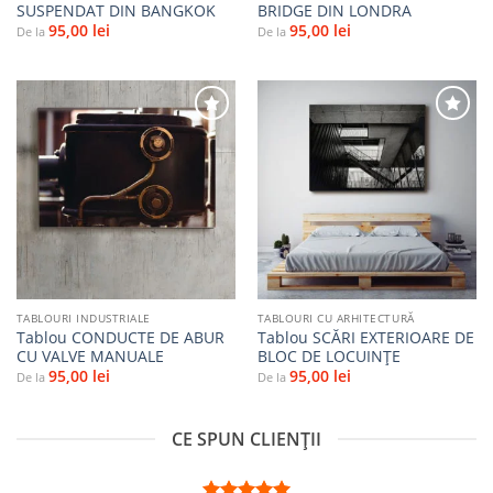
SUSPENDAT DIN BANGKOK
BRIDGE DIN LONDRA
95,00
lei
95,00
lei
De la
De la
Adaugă
Adaugă
la
la
favorite
favorite
TABLOURI INDUSTRIALE
TABLOURI CU ARHITECTURĂ
Tablou CONDUCTE DE ABUR
Tablou SCĂRI EXTERIOARE DE
CU VALVE MANUALE
BLOC DE LOCUINȚE
95,00
lei
95,00
lei
De la
De la
CE SPUN CLIENȚII