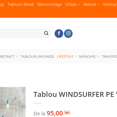
op
Tablouri Metal
Retro/vintage
Urban
Natură
Abstrac
ABSTRACT
TABLOURI JAPONEZE
LIFESTYLE
MÂNCARE
TRANSP
Tablou WINDSURFER PE
95,00
lei
De la
Adaugă