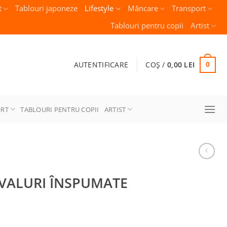
t
Tablouri japoneze
Lifestyle
Mâncare
Transport
Tablouri pentru copii
Artist
AUTENTIFICARE
COȘ /
0,00
LEI
0
ORT
TABLOURI PENTRU COPII
ARTIST
 VALURI ÎNSPUMATE