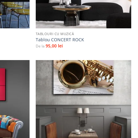
+
TABLOURI CU MUZICĂ
Tablou CONCERT ROCK
95,00
lei
De la
Adaugă
Adaugă
la
la
favorite
favorite