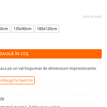
DESELECTEAZĂ
80cm
135x90cm
180x120cm
I ÎNSPUMATE
DAUGĂ ÎN COȘ
placa pe un val înspumat de dimensiuni impresionante.
Adaugă la favorite
yle
tematică marină
,
Tablouri cu valuri