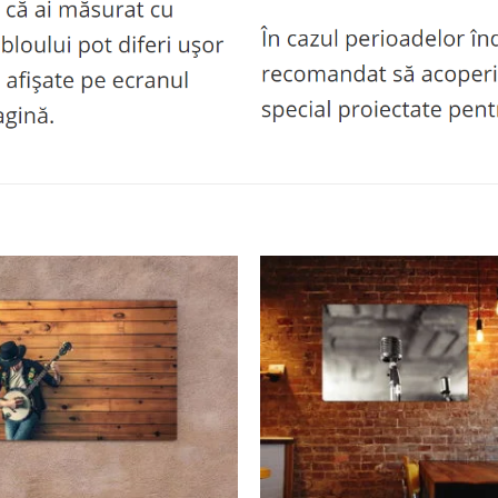
Adaugă
la
favorite