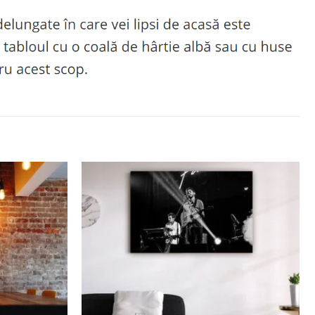
Adaugă
Adaugă
la
la
favorite
favorite