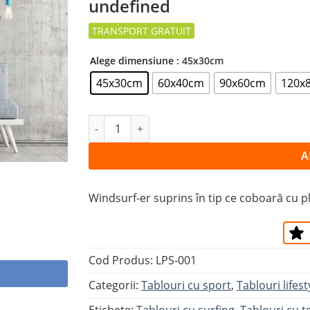
undefined
la
favorite
Alege dimensiune
: 45x30cm
45x30cm
60x40cm
90x60cm
120x
Cantitate Tablou WINDSURFER PE VALUR
A
Windsurf-er suprins în tip ce coboară cu 
Cod Produs:
LPS-001
Categorii:
Tablouri cu sport
,
Tablouri lifest
Etichete:
Tablouri cu surfing
,
Tablouri cu 