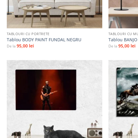
+
+
TABLOURI CU PORTRETE
TABLOURI CU M
Tablou BODY PAINT FUNDAL NEGRU
Tablou BANJO
95,00
lei
95,00
lei
De la
De la
Adaugă
la
favorite