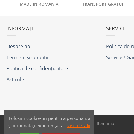
MADE ÎN ROMÂNIA
TRANSPORT GRATUIT
INFORMAȚII
SERVICII
Despre noi
Politica de 
Termeni și condiții
Service / Ga
Politica de confidențialitate
Articole
Folosim cookie-uri pentru a personaliza
SAIKO MEDIA & SIGNS - Produse fabricate în România
și îmbunătăți experiența ta -
vezi detalii
Dezvoltat de
JPG MEDIA