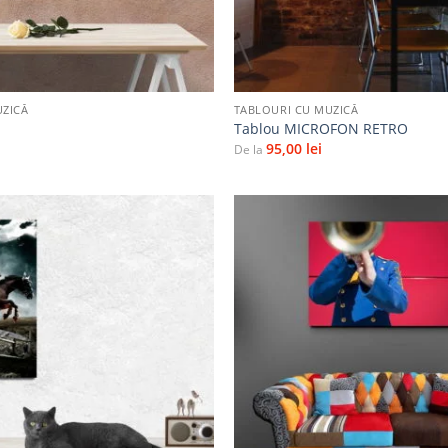
+
UZICĂ
TABLOURI CU MUZICĂ
Tablou MICROFON RETRO
95,00
lei
De la
Adaugă
la
favorite