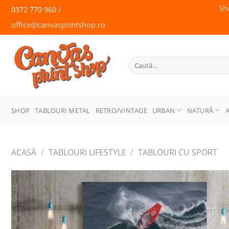
Skip
Sh
0372 770 960 /
to
office@canvasprintshop.ro
content
CANVAS
PRINT SHOP
Caută
după:
SHOP
TABLOURI METAL
RETRO/VINTAGE
URBAN
NATURĂ
ACASĂ
/
TABLOURI LIFESTYLE
/
TABLOURI CU SPORT