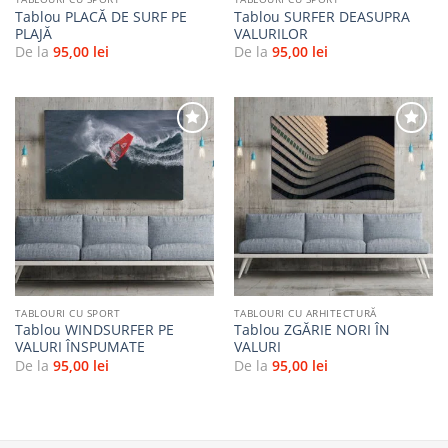
Tablou PLACĂ DE SURF PE
Tablou SURFER DEASUPRA
PLAJĂ
VALURILOR
De la
95,00
lei
De la
95,00
lei
Adaugă
Adaugă
la
la
favorite
favorite
TABLOURI CU SPORT
TABLOURI CU ARHITECTURĂ
Tablou WINDSURFER PE
Tablou ZGĂRIE NORI ÎN
VALURI ÎNSPUMATE
VALURI
De la
95,00
lei
De la
95,00
lei