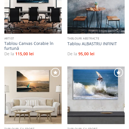
Adaugă
Adaugă
la
la
favorite
favorite
ARTIST
TABLOURI ABSTRACTE
Tablou Canvas Corabie în
Tablou ALBASTRU INFINIT
furtună
De la
115,00
lei
De la
95,00
lei
Adaugă
Adaugă
la
la
favorite
favorite
TABLOURI CU SPORT
TABLOURI CU SPORT