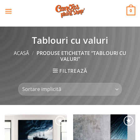
CANVAS
Skip
to
PRINT SHOP
0
content
Tablouri cu valuri
ACASĂ
/
PRODUSE ETICHETATE “TABLOURI CU
VALURI”
FILTREAZĂ