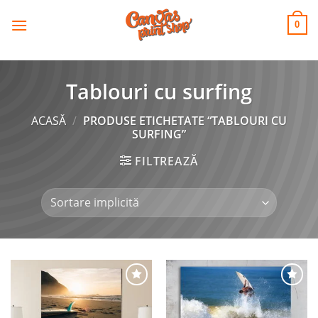
CANVAS
Skip
to
PRINT SHOP
0
content
Tablouri cu surfing
ACASĂ
/
PRODUSE ETICHETATE “TABLOURI CU
SURFING”
FILTREAZĂ