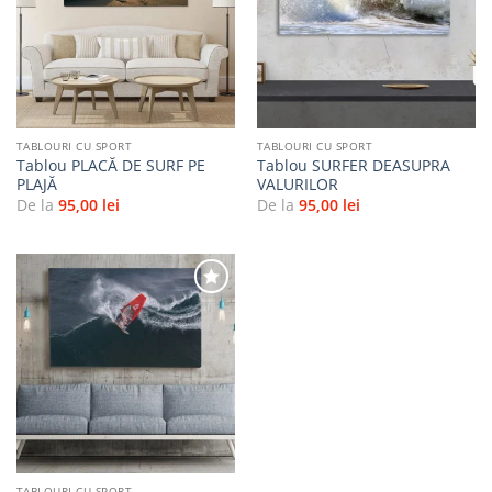
Adaugă
Adaugă
la
la
favorite
favorite
TABLOURI CU SPORT
TABLOURI CU SPORT
Tablou PLACĂ DE SURF PE
Tablou SURFER DEASUPRA
PLAJĂ
VALURILOR
De la
95,00
lei
De la
95,00
lei
Adaugă
la
favorite
TABLOURI CU SPORT