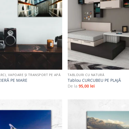
Adaugă
la
favorite
+
RCI, VAPOARE ȘI TRANSPORT PE APĂ
TABLOURI CU NATURĂ
ZIERĂ PE MARE
Tablou CURCUBEU PE PLAJĂ
i
De la
95,00
lei
Adaugă