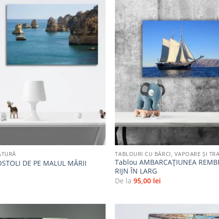
Adaugă
la
favorite
+
ATURĂ
TABLOURI CU BĂRCI, VAPOARE ȘI TR
Tablou AMBARCAȚIUNEA REMB
OSTOLI DE PE MALUL MĂRII
RIJN ÎN LARG
i
De la
95,00
lei