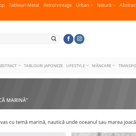
op
Tablouri Metal
Retro/vintage
Urban
Natură
Abstrac
ABSTRACT
TABLOURI JAPONEZE
LIFESTYLE
MÂNCARE
TRANSP
CĂ MARINĂ”
vas cu temă marină, nautică unde oceanul sau marea joacă 