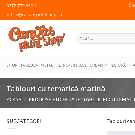
Skip
Sh
0372 770 960 /
to
office@canvasprintshop.ro
content
CANVAS
PRINT SHOP
Caută
după:
SHOP
TABLOURI METAL
RETRO/VINTAGE
URBAN
NATURĂ
Tablouri cu tematică marină
ACASĂ
/
PRODUSE ETICHETATE “TABLOURI CU TEMATI
SUBCATEGORII
Tablouri can