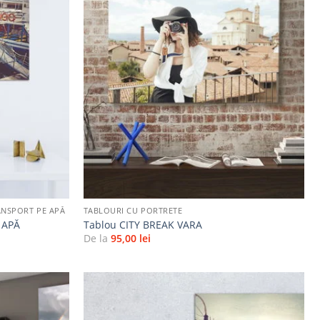
Adaugă
Adaugă
la
la
favorite
favorite
+
ANSPORT PE APĂ
TABLOURI CU PORTRETE
 APĂ
Tablou CITY BREAK VARA
De la
95,00
lei