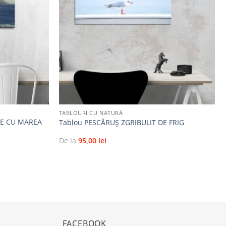
la
la
favorite
favorite
+
TABLOURI CU NATURĂ
TE CU MAREA
Tablou PESCĂRUȘ ZGRIBULIT DE FRIG
De la
95,00
lei
FACEBOOK