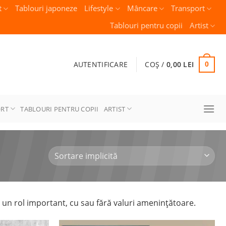
t
Tablouri japoneze
Lifestyle
Mâncare
Transport
Tablouri pentru copii
Artist
AUTENTIFICARE
COȘ /
0,00
LEI
0
ORT
TABLOURI PENTRU COPII
ARTIST
un rol important, cu sau fără valuri amenințătoare.