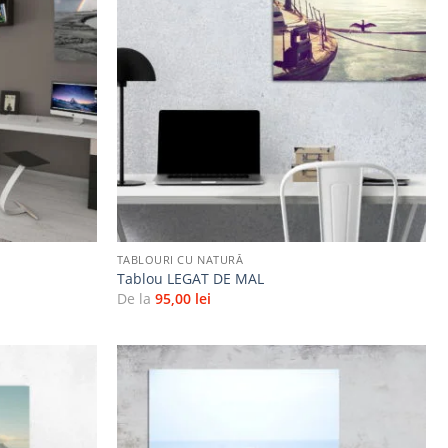
Adaugă
Adaugă
la
la
favorite
favorite
+
TABLOURI CU NATURĂ
Tablou LEGAT DE MAL
De la
95,00
lei
Adaugă
Adaugă