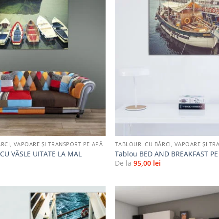
Adaugă
la
favorite
+
RCI, VAPOARE ȘI TRANSPORT PE APĂ
TABLOURI CU BĂRCI, VAPOARE ȘI TR
 CU VĂSLE UITATE LA MAL
Tablou BED AND BREAKFAST PE
i
De la
95,00
lei