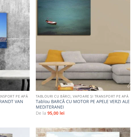
Adaugă
Adaugă
la
la
favorite
favorite
+
ANSPORT PE APĂ
TABLOURI CU BĂRCI, VAPOARE ȘI TRANSPORT PE APĂ
RANDT VAN
Tablou BARCĂ CU MOTOR PE APELE VERZI ALE
MEDITERANEI
De la
95,00
lei