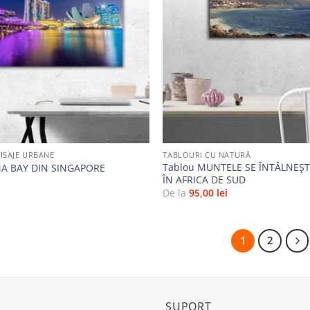
la
favorite
+
ISAJE URBANE
TABLOURI CU NATURĂ
Tablou MUNTELE SE ÎNTÂLNEȘ
NA BAY DIN SINGAPORE
ÎN AFRICA DE SUD
i
De la
95,00
lei
1
2
SUPORT