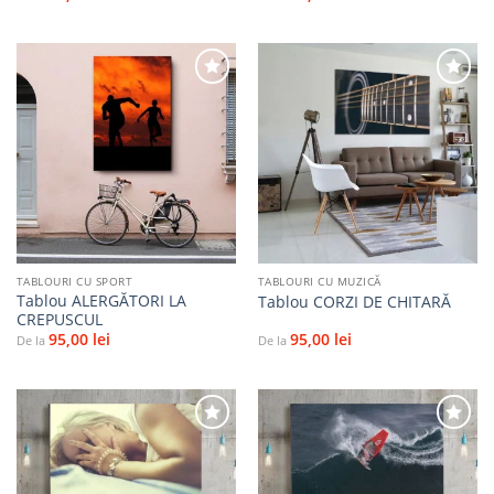
Adaugă
Adaugă
la
la
favorite
favorite
TABLOURI CU SPORT
TABLOURI CU MUZICĂ
Tablou ALERGĂTORI LA
Tablou CORZI DE CHITARĂ
CREPUSCUL
95,00
lei
95,00
lei
De la
De la
Adaugă
Adaugă