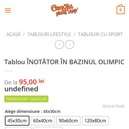
CANVAS
Skip
to
PRINT SHOP
0
content
ACASĂ
/
TABLOURI LIFESTYLE
/
TABLOURI CU SPORT
Tablou ÎNOTĂTOR ÎN BAZINUL OLIMPIC
95,00
lei
De la
undefined
DESELECTEAZĂ
Alege dimensiune
: 45x30cm
45x30cm
60x40cm
90x60cm
120x80cm