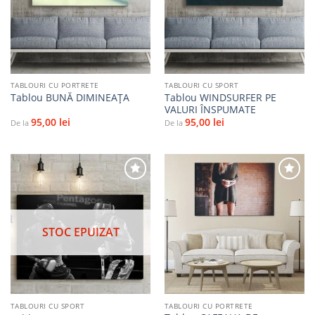
la
la
favorite
favorite
TABLOURI CU PORTRETE
TABLOURI CU SPORT
Tablou WINDSURFER PE
Tablou BUNĂ DIMINEAŢA
VALURI ÎNSPUMATE
95,00
lei
95,00
lei
De la
De la
Adaugă
Adaugă
la
la
STOC EPUIZAT
favorite
favorite
TABLOURI CU SPORT
TABLOURI CU PORTRETE