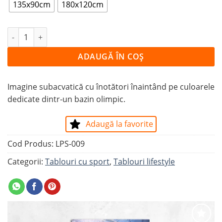
135x90cm
180x120cm
Cantitate Tablou ÎNOTĂTOR ÎN BAZINUL OLIMPIC
ADAUGĂ ÎN COȘ
Imagine subacvatică cu înotători înaintând pe culoarele
dedicate dintr-un bazin olimpic.
Adaugă la favorite
Cod Produs:
LPS-009
Categorii:
Tablouri cu sport
,
Tablouri lifestyle